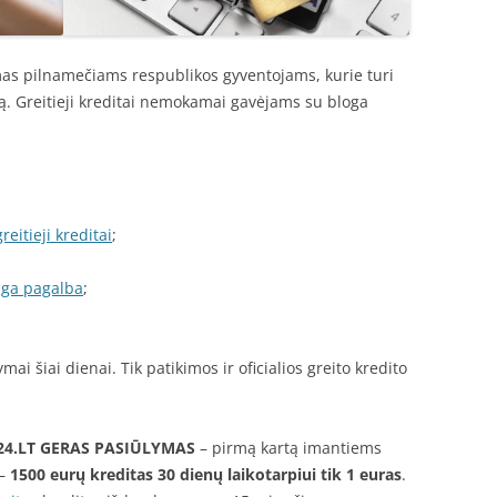
s pilnamečiams respublikos gyventojams, kurie turi
ą. Greitieji kreditai nemokamai gavėjams su bloga
reitieji kreditai
;
nga pagalba
;
ai šiai dienai. Tik patikimos ir oficialios greito kredito
24.LT
GERAS PASIŪLYMAS
– pirmą kartą imantiems
 –
1500 eurų kreditas 30 dienų laikotarpiui tik 1 euras
.