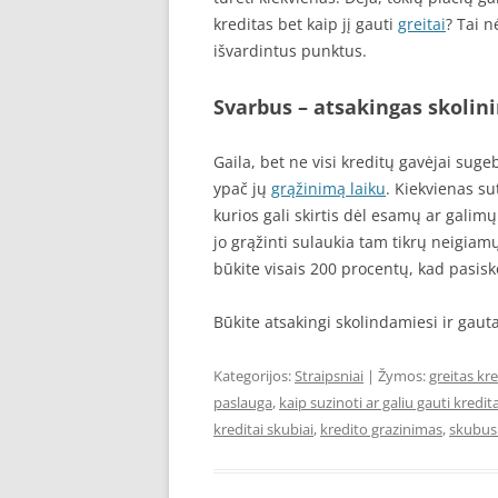
kreditas bet kaip jį gauti
greitai
? Tai 
išvardintus punktus.
Svarbus – atsakingas skolin
Gaila, bet ne visi kreditų gavėjai sug
ypač jų
grąžinimą laiku
. Kiekvienas su
kurios gali skirtis dėl esamų ar galimų 
jo grąžinti sulaukia tam tikrų neigia
būkite visais 200 procentų, kad pasisk
Būkite atsakingi skolindamiesi ir gaut
Kategorijos:
Straipsniai
| Žymos:
greitas kr
paslauga
,
kaip suzinoti ar galiu gauti kredit
kreditai skubiai
,
kredito grazinimas
,
skubus 