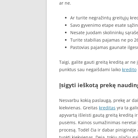
ar ne.
Ar turite negražintų greitųjų kre
Savo gyvenimo etape esate sąžini
Nesate juodam skolininkų sąraše
Turite stabilias pajamas ne po 
Pastovias pajamas gaunate ilgesnį
Taigi, galite gauti greitą kreditą ar n
punktus sau negaišdami laiko
kredito
Įsigyti ieškotą prekę naudin
Nesvarbu kokią paslaugą, prekę ar daikt
kiekvienas. Greitas
kreditas
yra ta gali
apyvartą išleisti gautą greitą kreditą
pusėms. Kainos sumažinimas neretai y
procesą. Todėl čia ir dabar piniginėj
turėti kiekvienas. Deja, tokių plačių ga