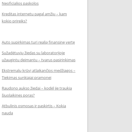
Neoficialios paskolos
Kreditas internetu pagal amžių – kam
kokio prireiks?
Auto supirkimas turi realią finansinę vertę
Sužadėtuvių žiedas su laboratorijoje
užaugintu deimantu – tvarus pasirinkimas
Ekstremalų krūvį atlaikančios medžiagos –
Tiekimas sunkiajai pramonei
Raudono aukso žiedai – kodėl jie traukia
šiuolaikines poras?
Atbulinis osmosas ir paskirtis – Kokia
nauda