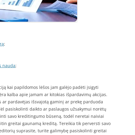
rą
;
os nauda
;
ciją kai papildomos lėšos jam galėjo padėti įsigyti
nėra kalba apie jamam ar kitokias išpardavimų akcijas.
 ar pardavėjas išsvajotą gaminį ar prekę parduoda
dėl pasiskolinti daikto ar paslaugos užsakymui norėtų
tinti savo kreditingumo būseną, todėl neretai naiviai
itin greitai gaunamą kreditą. Tereikia tik perversti savo
ditorių suprasite, turite galimybę pasiskolinti greitai