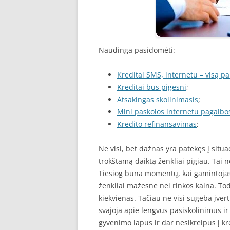
Naudinga pasidomėti:
Kreditai SMS, internetu – visą pa
Kreditai bus pigesni
;
Atsakingas skolinimasis
;
Mini paskolos internetu pagalb
Kredito refinansavimas
;
Ne visi, bet dažnas yra patekęs į situa
trokštamą daiktą ženkliai pigiau. Tai 
Tiesiog būna momentų, kai gamintojas
ženkliai mažesne nei rinkos kaina. To
kiekvienas. Tačiau ne visi sugeba įver
svajoja apie lengvus pasiskolinimus ir 
gyvenimo lapus ir dar nesikreipus į kre