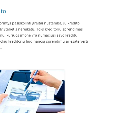
ito
norintys pasiskolinti greitai nustemba, jų kredito
? Stebėtis nereikėtų. Toks kreditorių sprendimas
avimų, kuriuos įmonė yra numačiusi savo kreditų
okių kreditorių liūdinančių sprendimų ar esate verti
s.