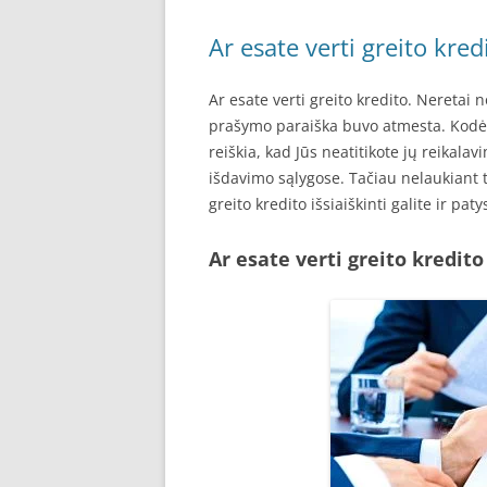
Ar esate verti greito kred
Ar esate verti greito kredito. Neretai 
prašymo paraiška buvo atmesta. Kodėl
reiškia, kad Jūs neatitikote jų reikal
išdavimo sąlygose. Tačiau nelaukiant t
greito kredito išsiaiškinti galite ir paty
Ar esate verti greito kredito