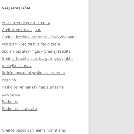
NAUJAUSI ĮRAŠAI
Ar esate verti greito kredito
Greiti kreditai visą parą
Greitieji kreditai internetu – SMS visą parą
Visi greiti kreditai bus dar pigesni
Skolinkitės atsakingai – Greitieji kreditai
Greitieji kreditai suteikia galimybę rinktis
mokėjimo kanalą
Reikšminga mini paskolos internetu
pagalba
Paskolos refinansavimas sumažina
palūkanas
Paskolos
Paskolos su užstatu
Greitos paskolos visiems norintiems