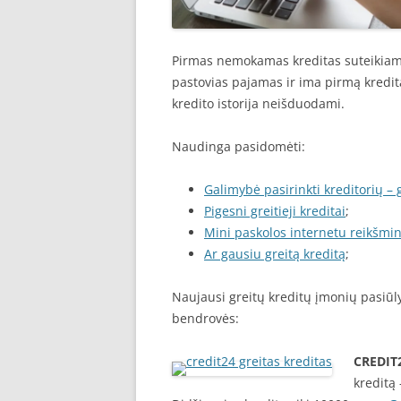
Pirmas nemokamas kreditas suteikiama
pastovias pajamas ir ima pirmą kredit
kredito istorija neišduodami.
Naudinga pasidomėti:
Galimybė pasirinkti kreditorių – g
Pigesni greitieji kreditai
;
Mini paskolos internetu reikšmi
Ar gausiu greitą kreditą
;
Naujausi greitų kreditų įmonių pasiūlym
bendrovės:
CREDIT
kreditą