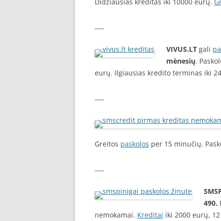
Didžiausias kreditas iki 10000 eurų.
Gr
___
VIVUS.LT
gali
pa
mėnesių
. Pasko
eurų. Ilgiausias kredito terminas iki 
___
Greitos
paskolos
per 15 minučių. Pasko
___
SMSP
490.
P
nemokamai.
Kreditai
iki 2000 eurų, 1