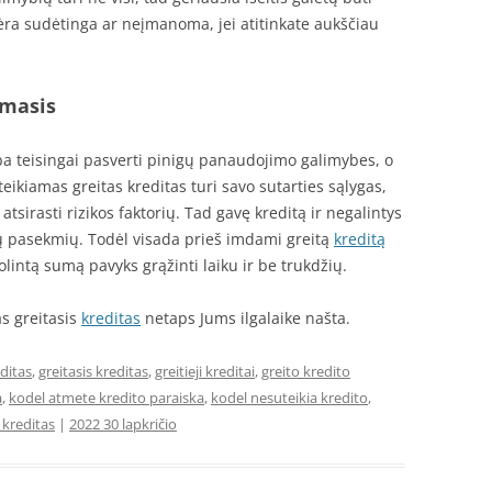
nėra sudėtinga ar neįmanoma, jei atitinkate aukščiau
imasis
eba teisingai pasverti pinigų panaudojimo galimybes, o
teikiamas greitas kreditas turi savo sutarties sąlygas,
atsirasti rizikos faktorių. Tad gavę kreditą ir negalintys
mų pasekmių. Todėl visada prieš imdami greitą
kreditą
olintą sumą pavyks grąžinti laiku ir be trukdžių.
as greitasis
kreditas
netaps Jums ilgalaike našta.
editas
,
greitasis kreditas
,
greitieji kreditai
,
greito kredito
a
,
kodel atmete kredito paraiska
,
kodel nesuteikia kredito
,
kreditas
|
2022 30 lapkričio