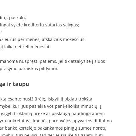
ditų, paskolų;
ngai vykdę kreditorių sutartas sąlygas;
;
267 eurus per mėnesį atskaičius mokesčius;
 laiką nei keli mėnesiai.
e įmanoma nuspręsti patiems, jei tik atsakysite į šiuos
prašymo paraiškos pildymui.
ga ir taupu
ą esante nusižiūrėję, įsigyti jį pigiau trokšta
mybė, kuri Jus pasiekia vos per keliolika minučių. Į
 ir įsigyti troktamą prekę ar paslaugą naudinga abiem
ra nukreiptas į įmonės pardavėjos apyvartos didinimo
e ar banko kortelėje pakankamos pinigų sumos norėtų
limybių turi ne visi, tad geriausia išeitis galėtų būti