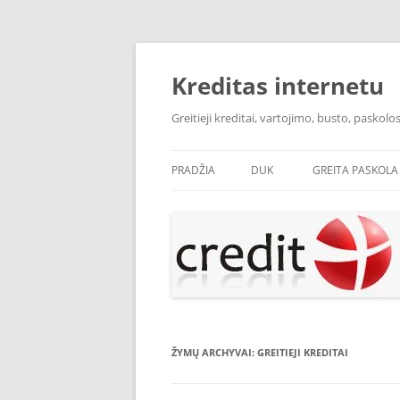
Pereiti
prie
turinio
Kreditas internetu
Greitieji kreditai, vartojimo, busto, pasko
PRADŽIA
DUK
GREITA PASKOLA
ŽYMŲ ARCHYVAI:
GREITIEJI KREDITAI