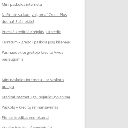
Mini paskolos internetu
Nežinote su kuo „valgoma“ Credit Plus
duona? Sužinokite!
Prireikė kredito? Kreipkis į Litcredit!
Ferratum – greitoji paskola jūsų kišenėje!
Pasinaudokite greitojo kredito Vivus
paslaugomis
Mini paskolos internetu – ar skolintis
brangu
Kreditai internetu gali sujaukti gyvenimą
Paskolų – kreditų refinansavimas
Pirmas kreditas nemokamai
Kredito istorija – finansinis CV