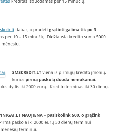
eitas
kreditas išduodamas per 15 minučių.
skolinti
dabar, o pradėti
grąžinti galima tik po 3
los per 10 – 15 minučių. Didžiausia kredito suma 5000
24 mėnesių.
SMSCREDIT.LT
viena iš pirmųjų kredito įmonių,
kurios
pirmą paskolą duoda nemokamai
.
los dydis iki 2000 eurų. Kredito terminas iki 30 dienų.
INIGAI.LT
NAUJIENA
–
pasiskolink 500, o grąžink
irma paskola iki 2000 eurų 30 dienų terminui
2 mėnesių terminui.