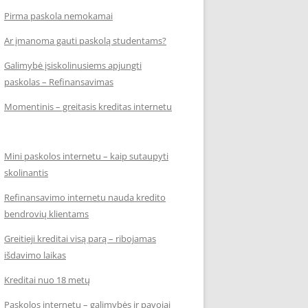
Pirma paskola nemokamai
Ar įmanoma gauti paskolą studentams?
Galimybė įsiskolinusiems apjungti
paskolas – Refinansavimas
Momentinis – greitasis kreditas internetu
Mini paskolos internetu – kaip sutaupyti
skolinantis
Refinansavimo internetu nauda kredito
bendrovių klientams
Greitieji kreditai visą parą – ribojamas
išdavimo laikas
Kreditai nuo 18 metų
Paskolos internetu – galimybės ir pavojai