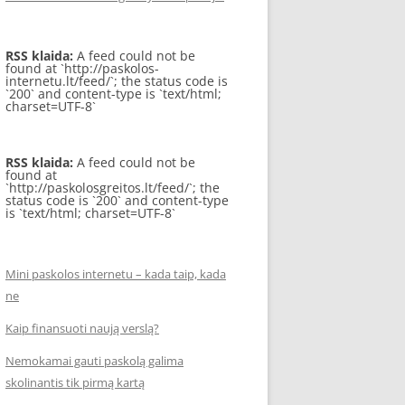
RSS klaida:
A feed could not be
found at `http://paskolos-
internetu.lt/feed/`; the status code is
`200` and content-type is `text/html;
charset=UTF-8`
RSS klaida:
A feed could not be
found at
`http://paskolosgreitos.lt/feed/`; the
status code is `200` and content-type
is `text/html; charset=UTF-8`
Mini paskolos internetu – kada taip, kada
ne
Kaip finansuoti naują verslą?
Nemokamai gauti paskolą galima
skolinantis tik pirmą kartą