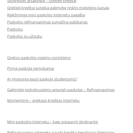
Skolinkitės atsakingai – Greitieji kreditai
Greitieji kreditai suteikia galimybę rinktis mokėjimo kanalą
Reikšminga mini paskolos internetu pagalba
Paskolos refinansavimas sumažina palūkanas
Paskolos
Paskolos su užstatu
Greitos paskolos visiems norintiems
Pirma paskola nemokamai
Ar įmanoma gauti paskolą studentams?
Galimybė įsiskolinusiems apjungti paskolas – Refinansavimas
Momentinis – greitasis kreditas internetu
Mini paskolos internetu – kaip sutaupyti skolinantis
Refinansavimo internetu nauda kredito bendrovių klientams