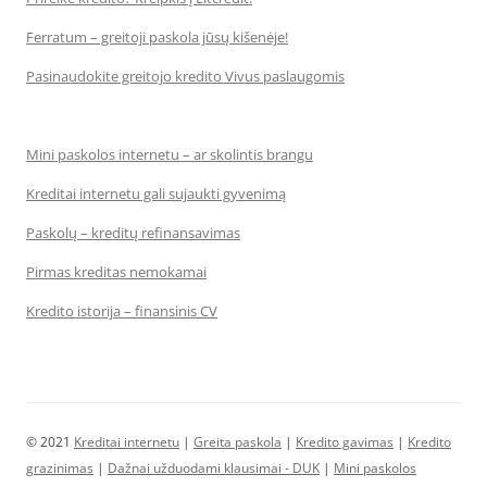
Ferratum – greitoji paskola jūsų kišenėje!
Pasinaudokite greitojo kredito Vivus paslaugomis
Mini paskolos internetu – ar skolintis brangu
Kreditai internetu gali sujaukti gyvenimą
Paskolų – kreditų refinansavimas
Pirmas kreditas nemokamai
Kredito istorija – finansinis CV
© 2021
Kreditai internetu
|
Greita paskola
|
Kredito gavimas
|
Kredito
grazinimas
|
Dažnai užduodami klausimai - DUK
|
Mini paskolos