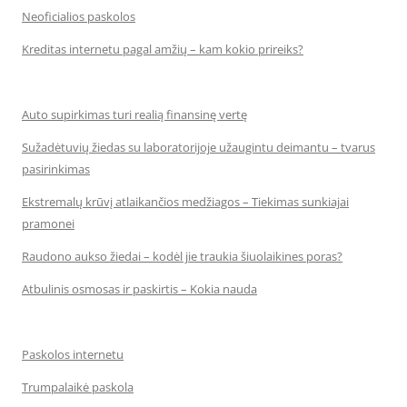
Neoficialios paskolos
Kreditas internetu pagal amžių – kam kokio prireiks?
Auto supirkimas turi realią finansinę vertę
Sužadėtuvių žiedas su laboratorijoje užaugintu deimantu – tvarus
pasirinkimas
Ekstremalų krūvį atlaikančios medžiagos – Tiekimas sunkiajai
pramonei
Raudono aukso žiedai – kodėl jie traukia šiuolaikines poras?
Atbulinis osmosas ir paskirtis – Kokia nauda
Paskolos internetu
Trumpalaikė paskola