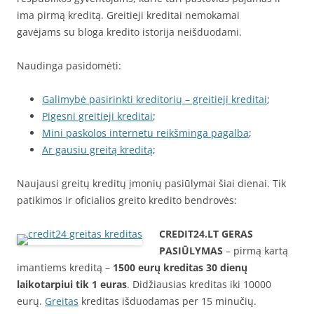
ima pirmą kreditą. Greitieji kreditai nemokamai
gavėjams su bloga kredito istorija neišduodami.
Naudinga pasidomėti:
Galimybė pasirinkti kreditorių – greitieji kreditai
;
Pigesni greitieji kreditai
;
Mini paskolos internetu reikšminga pagalba
;
Ar gausiu greitą kreditą
;
Naujausi greitų kreditų įmonių pasiūlymai šiai dienai. Tik
patikimos ir oficialios greito kredito bendrovės:
CREDIT24.LT
GERAS
PASIŪLYMAS
– pirmą kartą
imantiems kreditą –
1500 eurų kreditas 30 dienų
laikotarpiui tik 1 euras
. Didžiausias kreditas iki 10000
eurų.
Greitas
kreditas išduodamas per 15 minučių.