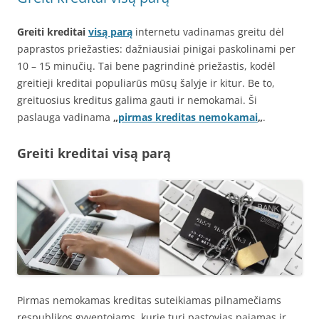
Greiti kreditai
visą parą
internetu vadinamas greitu dėl
paprastos priežasties: dažniausiai pinigai paskolinami per
10 – 15 minučių. Tai bene pagrindinė priežastis, kodėl
greitieji kreditai populiarūs mūsų šalyje ir kitur. Be to,
greituosius kreditus galima gauti ir nemokamai. Ši
paslauga vadinama
„
pirmas kreditas nemokamai
„
.
Greiti kreditai visą parą
Pirmas nemokamas kreditas suteikiamas pilnamečiams
respublikos gyventojams, kurie turi pastovias pajamas ir