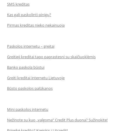
SMS kreditas
Kas gali paskolinti pinigų?
Pirmas kreditas nieko nekainuoja
Paskolos internetu – greitai
Greitieji kreditai tapo paprastesni su skaičiuoklėmis
Banko paskola būstui
Greiti kreditai internetu Lietuvoje
Būsto paskolos palūkanos
Mini paskolos internetu
Nežinote su kuo „valgoma“ Credit Plus duona? Sužinokite!
Prireikė kredito? Kreipkis į Litcredit!