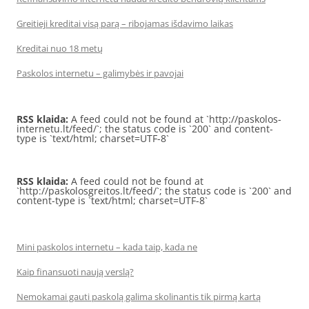
Greitieji kreditai visą parą – ribojamas išdavimo laikas
Kreditai nuo 18 metų
Paskolos internetu – galimybės ir pavojai
RSS klaida:
A feed could not be found at `http://paskolos-
internetu.lt/feed/`; the status code is `200` and content-
type is `text/html; charset=UTF-8`
RSS klaida:
A feed could not be found at
`http://paskolosgreitos.lt/feed/`; the status code is `200` and
content-type is `text/html; charset=UTF-8`
Mini paskolos internetu – kada taip, kada ne
Kaip finansuoti naują verslą?
Nemokamai gauti paskolą galima skolinantis tik pirmą kartą