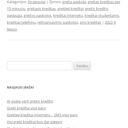
Kategorijos:
Straipsniai
| Žymos:
greita paskola
,
greitas kreditas per
15 minuciu
,
greitasis kreditas
,
greitieji kreditai
,
greito kredito
paslauga
,
greitos paskolos
,
kreditai internetu
,
kreditai studentams
,
kreditas telefonu
,
refinansavimo paskolos
,
sms kreditas
|
2022 9
liepos
Ieškoti:
NAUJAUSI ĮRAŠAI
Ar esate verti greito kredito
Greiti kreditai visą parą
Greitieji kreditai internetu – SMS visą parą
Visi greiti kreditai bus dar pigesni