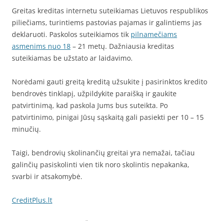
Greitas kreditas internetu suteikiamas Lietuvos respublikos
piliečiams, turintiems pastovias pajamas ir galintiems jas
deklaruoti. Paskolos suteikiamos tik
pilnamečiams
asmenims nuo 18
– 21 metų. Dažniausia kreditas
suteikiamas be užstato ar laidavimo.
Norėdami gauti greitą kreditą užsukite į pasirinktos kredito
bendrovės tinklapį, užpildykite paraišką ir gaukite
patvirtinimą, kad paskola Jums bus suteikta. Po
patvirtinimo, pinigai Jūsų sąskaitą gali pasiekti per 10 – 15
minučių.
Taigi, bendrovių skolinančių greitai yra nemažai, tačiau
galinčių pasiskolinti vien tik noro skolintis nepakanka,
svarbi ir atsakomybė.
CreditPlus.lt