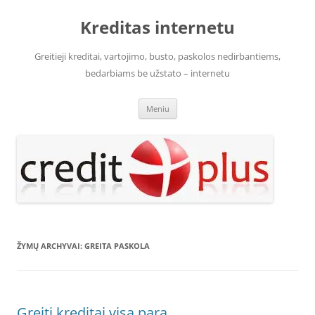
Pereiti
prie
Kreditas internetu
turinio
Greitieji kreditai, vartojimo, busto, paskolos nedirbantiems,
bedarbiams be užstato – internetu
Meniu
ŽYMŲ ARCHYVAI:
GREITA PASKOLA
Greiti kreditai visą parą