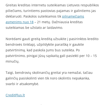
Greitas kreditas internetu suteikiamas Lietuvos respublikos
piliečiams, turintiems pastovias pajamas ir galintiems jas
deklaruoti. Paskolos suteikiamos tik
pilnamečiams
asmenims nuo 18
– 21 metų. Dažniausia kreditas
suteikiamas be užstato ar laidavimo.
Norėdami gauti greitą kreditą užsukite į pasirinktos kredito
bendrovės tinklapį, užpildykite paraišką ir gaukite
patvirtinimą, kad paskola Jums bus suteikta. Po
patvirtinimo, pinigai Jūsų sąskaitą gali pasiekti per 10 – 15
minučių.
Taigi, bendrovių skolinančių greitai yra nemažai, tačiau
galinčių pasiskolinti vien tik noro skolintis nepakanka,
svarbi ir atsakomybė.
CreditPlus.lt