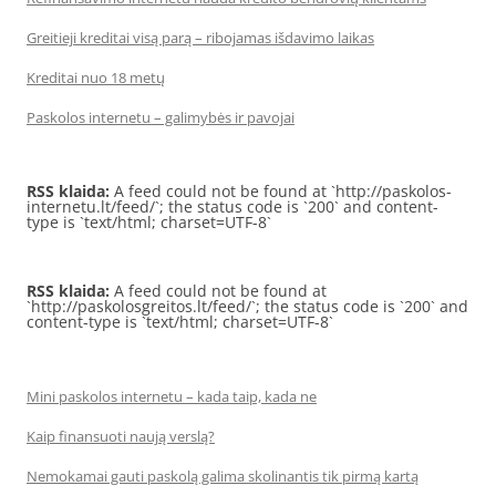
Greitieji kreditai visą parą – ribojamas išdavimo laikas
Kreditai nuo 18 metų
Paskolos internetu – galimybės ir pavojai
RSS klaida:
A feed could not be found at `http://paskolos-
internetu.lt/feed/`; the status code is `200` and content-
type is `text/html; charset=UTF-8`
RSS klaida:
A feed could not be found at
`http://paskolosgreitos.lt/feed/`; the status code is `200` and
content-type is `text/html; charset=UTF-8`
Mini paskolos internetu – kada taip, kada ne
Kaip finansuoti naują verslą?
Nemokamai gauti paskolą galima skolinantis tik pirmą kartą