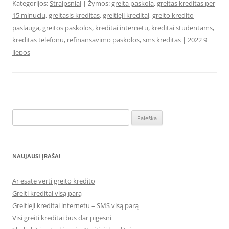
Kategorijos:
Straipsniai
| Žymos:
greita paskola
,
greitas kreditas per
15 minuciu
,
greitasis kreditas
,
greitieji kreditai
,
greito kredito
paslauga
,
greitos paskolos
,
kreditai internetu
,
kreditai studentams
,
kreditas telefonu
,
refinansavimo paskolos
,
sms kreditas
|
2022 9
liepos
Ieškoti:
NAUJAUSI ĮRAŠAI
Ar esate verti greito kredito
Greiti kreditai visą parą
Greitieji kreditai internetu – SMS visą parą
Visi greiti kreditai bus dar pigesni