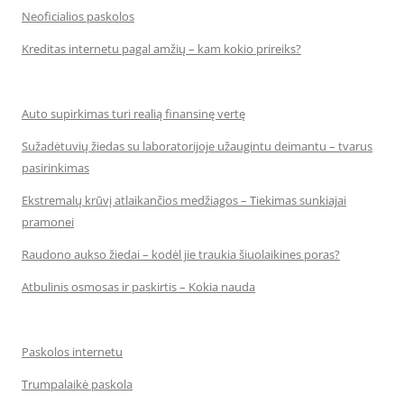
Neoficialios paskolos
Kreditas internetu pagal amžių – kam kokio prireiks?
Auto supirkimas turi realią finansinę vertę
Sužadėtuvių žiedas su laboratorijoje užaugintu deimantu – tvarus
pasirinkimas
Ekstremalų krūvį atlaikančios medžiagos – Tiekimas sunkiajai
pramonei
Raudono aukso žiedai – kodėl jie traukia šiuolaikines poras?
Atbulinis osmosas ir paskirtis – Kokia nauda
Paskolos internetu
Trumpalaikė paskola