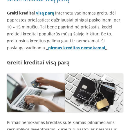
Greiti kreditai
visą parą
internetu vadinamas greitu dėl
paprastos priežasties: dažniausiai pinigai paskolinami per
10 – 15 minučių. Tai bene pagrindinė priežastis, kodėl
greitieji kreditai populiarūs mūsų šalyje ir kitur. Be to,
greituosius kreditus galima gauti ir nemokamai. Ši
paslauga vadinama
„
pirmas kreditas nemokamai
„
.
Greiti kreditai visą parą
Pirmas nemokamas kreditas suteikiamas pilnamečiams
respublikos gyventojams, kurie turi pastovias pajamas ir