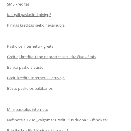
SMS kreditas
Kas gali paskolinti pinigų?
Pirmas kreditas nieko nekainuoja
Paskolos internetu – greitai
Greitieji kreditai tapo paprastesni su skaičiuoklėmis
Banko paskola būstui
Greiti kreditai internetu Lietuvoje
Būsto paskolos palūkanos
Mini paskolos internetu
Nežinote su kuo „valgoma“ Credit Plus duona? Sužinokite!
Prireikė kredito? Kreipkis į Litcredit!