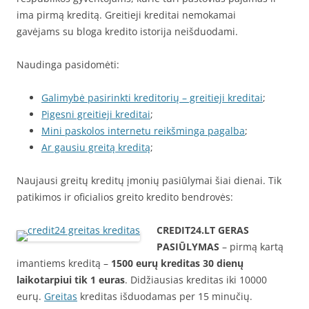
ima pirmą kreditą. Greitieji kreditai nemokamai
gavėjams su bloga kredito istorija neišduodami.
Naudinga pasidomėti:
Galimybė pasirinkti kreditorių – greitieji kreditai
;
Pigesni greitieji kreditai
;
Mini paskolos internetu reikšminga pagalba
;
Ar gausiu greitą kreditą
;
Naujausi greitų kreditų įmonių pasiūlymai šiai dienai. Tik
patikimos ir oficialios greito kredito bendrovės:
CREDIT24.LT
GERAS
PASIŪLYMAS
– pirmą kartą
imantiems kreditą –
1500 eurų kreditas 30 dienų
laikotarpiui tik 1 euras
. Didžiausias kreditas iki 10000
eurų.
Greitas
kreditas išduodamas per 15 minučių.