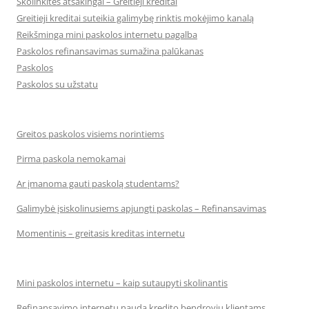
Skolinkitės atsakingai – Greitieji kreditai
Greitieji kreditai suteikia galimybę rinktis mokėjimo kanalą
Reikšminga mini paskolos internetu pagalba
Paskolos refinansavimas sumažina palūkanas
Paskolos
Paskolos su užstatu
Greitos paskolos visiems norintiems
Pirma paskola nemokamai
Ar įmanoma gauti paskolą studentams?
Galimybė įsiskolinusiems apjungti paskolas – Refinansavimas
Momentinis – greitasis kreditas internetu
Mini paskolos internetu – kaip sutaupyti skolinantis
Refinansavimo internetu nauda kredito bendrovių klientams