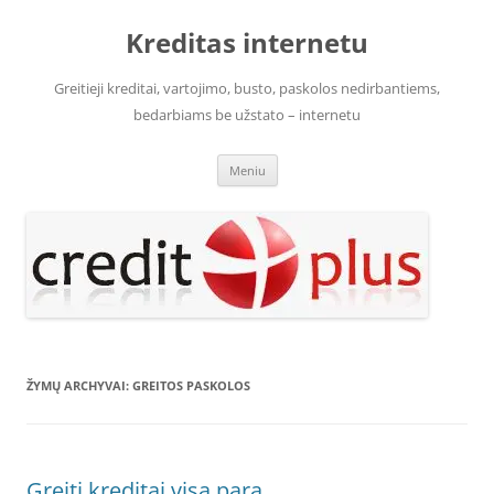
Pereiti
prie
Kreditas internetu
turinio
Greitieji kreditai, vartojimo, busto, paskolos nedirbantiems,
bedarbiams be užstato – internetu
Meniu
ŽYMŲ ARCHYVAI:
GREITOS PASKOLOS
Greiti kreditai visą parą