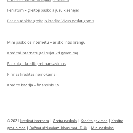
Ferratum – greitoji paskola jūsų kišenėje!
Pasinaudokite greitojo kredito Vivus paslaugomis
Mini paskolos internetu – ar skolintis brangu
Kreditai internetu gali sujaukti gyvenimą
Paskolų – kreditų refinansavimas
Pirmas kreditas nemokamai
Kredito istorija – finansinis CV
© 2021
Kreditai internetu
|
Greita paskola
|
Kredito gavimas
|
Kredito
grazinimas
|
Dažnai užduodami klausimai - DUK
|
Mini paskolos