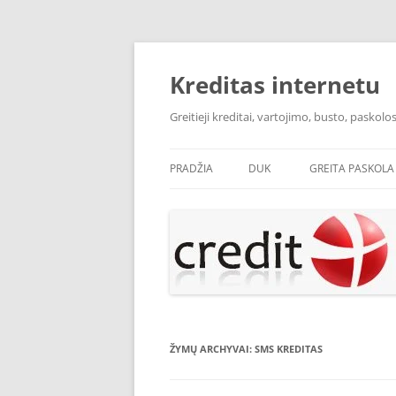
Pereiti
prie
turinio
Kreditas internetu
Greitieji kreditai, vartojimo, busto, pasko
PRADŽIA
DUK
GREITA PASKOLA
ŽYMŲ ARCHYVAI:
SMS KREDITAS