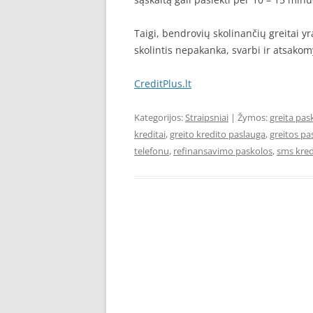
Taigi, bendrovių skolinančių greitai yr
skolintis nepakanka, svarbi ir atsako
CreditPlus.lt
Kategorijos:
Straipsniai
| Žymos:
greita pas
kreditai
,
greito kredito paslauga
,
greitos pa
telefonu
,
refinansavimo paskolos
,
sms kred