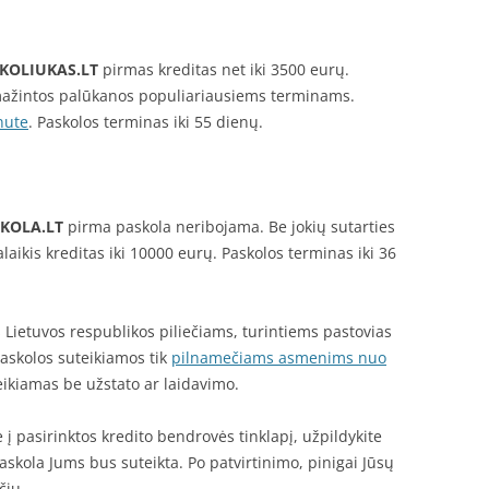
KOLIUKAS.LT
pirmas kreditas net iki 3500 eurų.
ažintos palūkanos populiariausiems terminams.
nute
. Paskolos terminas iki 55 dienų.
KOLA.LT
pirma paskola neribojama. Be jokių sutarties
laikis kreditas iki 10000 eurų. Paskolos terminas iki 36
 Lietuvos respublikos piliečiams, turintiems pastovias
Paskolos suteikiamos tik
pilnamečiams asmenims nuo
ikiamas be užstato ar laidavimo.
 į pasirinktos kredito bendrovės tinklapį, užpildykite
askola Jums bus suteikta. Po patvirtinimo, pinigai Jūsų
čių.