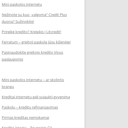
Mini paskolos internetu
Nežinote su kuo „valgoma“ Credit Plus
duona? Sužinokite!
Prireikė kredito? Kreipkis į Litcredit!
Ferratum – greitoji paskola jūsų kišenėje!
Pasinaudokite greitojo kredito Vivus
paslaugomis
Mini paskolos internetu – ar skolintis
brangu
Kreditai internetu gali sujaukti gyvenimą
Paskolų – kreditų refinansavimas
Pirmas kreditas nemokamai
Kredito istorija – finansinis CV