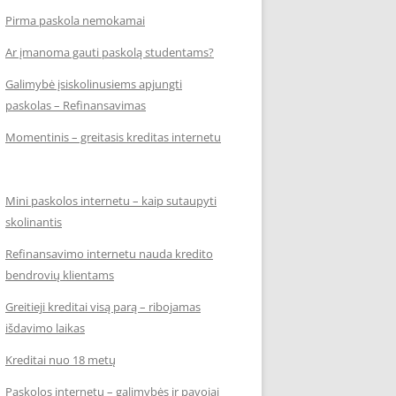
Pirma paskola nemokamai
Ar įmanoma gauti paskolą studentams?
Galimybė įsiskolinusiems apjungti
paskolas – Refinansavimas
Momentinis – greitasis kreditas internetu
Mini paskolos internetu – kaip sutaupyti
skolinantis
Refinansavimo internetu nauda kredito
bendrovių klientams
Greitieji kreditai visą parą – ribojamas
išdavimo laikas
Kreditai nuo 18 metų
Paskolos internetu – galimybės ir pavojai