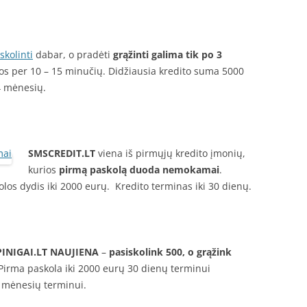
skolinti
dabar, o pradėti
grąžinti galima tik po 3
los per 10 – 15 minučių. Didžiausia kredito suma 5000
24 mėnesių.
SMSCREDIT.LT
viena iš pirmųjų kredito įmonių,
kurios
pirmą paskolą duoda nemokamai
.
los dydis iki 2000 eurų. Kredito terminas iki 30 dienų.
INIGAI.LT
NAUJIENA
–
pasiskolink 500, o grąžink
irma paskola iki 2000 eurų 30 dienų terminui
2 mėnesių terminui.