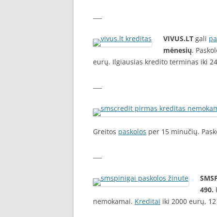
___
VIVUS.LT
gali
pa
mėnesių
. Pasko
eurų. Ilgiausias kredito terminas iki 
___
Greitos
paskolos
per 15 minučių. Pasko
___
SMSP
490.
P
nemokamai.
Kreditai
iki 2000 eurų, 1