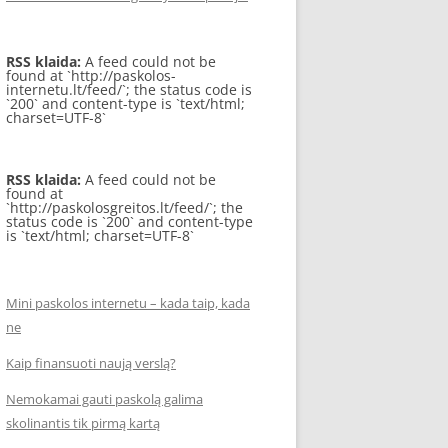
RSS klaida:
A feed could not be
found at `http://paskolos-
internetu.lt/feed/`; the status code is
`200` and content-type is `text/html;
charset=UTF-8`
RSS klaida:
A feed could not be
found at
`http://paskolosgreitos.lt/feed/`; the
status code is `200` and content-type
is `text/html; charset=UTF-8`
Mini paskolos internetu – kada taip, kada
ne
Kaip finansuoti naują verslą?
Nemokamai gauti paskolą galima
skolinantis tik pirmą kartą