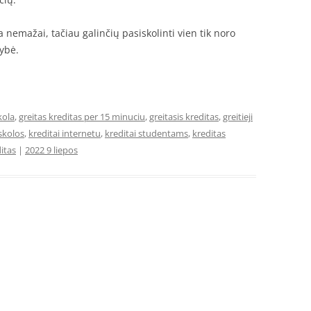
a nemažai, tačiau galinčių pasiskolinti vien tik noro
mybė.
kola
,
greitas kreditas per 15 minuciu
,
greitasis kreditas
,
greitieji
skolos
,
kreditai internetu
,
kreditai studentams
,
kreditas
itas
|
2022 9 liepos