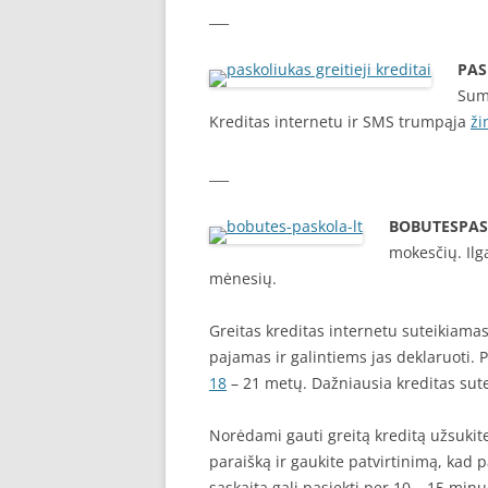
___
PAS
Sum
Kreditas internetu ir SMS trumpąja
ži
___
BOBUTESPAS
mokesčių. Ilga
mėnesių.
Greitas kreditas internetu suteikiamas
pajamas ir galintiems jas deklaruoti. 
18
– 21 metų. Dažniausia kreditas sute
Norėdami gauti greitą kreditą užsukite
paraišką ir gaukite patvirtinimą, kad p
sąskaitą gali pasiekti per 10 – 15 minu