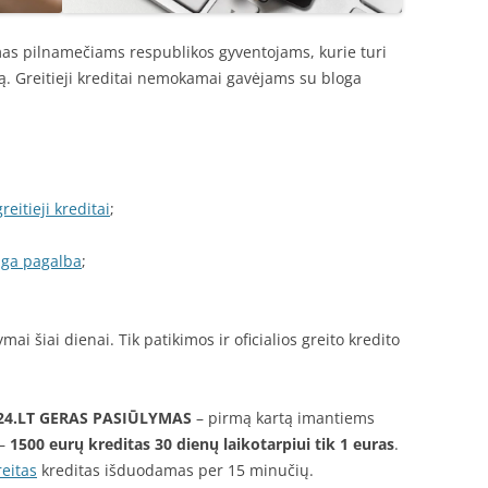
s pilnamečiams respublikos gyventojams, kurie turi
ą. Greitieji kreditai nemokamai gavėjams su bloga
reitieji kreditai
;
nga pagalba
;
ai šiai dienai. Tik patikimos ir oficialios greito kredito
24.LT
GERAS PASIŪLYMAS
– pirmą kartą imantiems
 –
1500 eurų kreditas 30 dienų laikotarpiui tik 1 euras
.
eitas
kreditas išduodamas per 15 minučių.