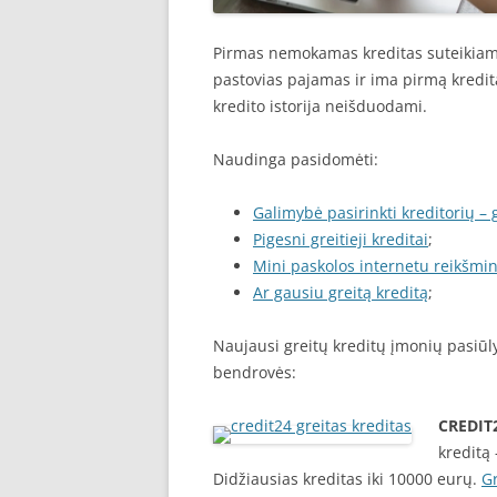
Pirmas nemokamas kreditas suteikiama
pastovias pajamas ir ima pirmą kredit
kredito istorija neišduodami.
Naudinga pasidomėti:
Galimybė pasirinkti kreditorių – g
Pigesni greitieji kreditai
;
Mini paskolos internetu reikšmi
Ar gausiu greitą kreditą
;
Naujausi greitų kreditų įmonių pasiūlym
bendrovės:
CREDIT
kreditą
Didžiausias kreditas iki 10000 eurų.
Gr