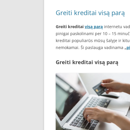
Greiti kreditai visą parą
Greiti kreditai
visą parą
internetu vad
pinigai paskolinami per 10 – 15 minuči
kreditai populiarūs mūsų šalyje ir kitu
nemokamai. Ši paslauga vadinama
„
p
Greiti kreditai visą parą