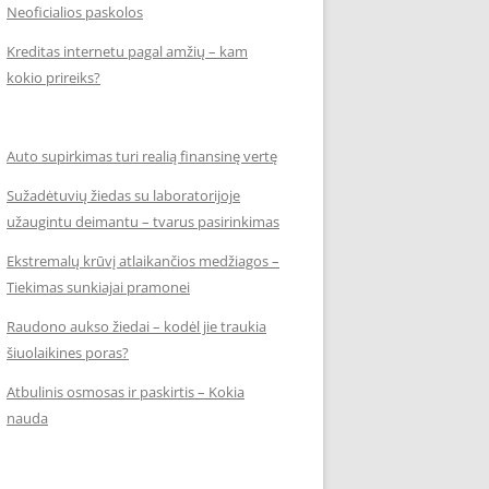
Neoficialios paskolos
Kreditas internetu pagal amžių – kam
kokio prireiks?
Auto supirkimas turi realią finansinę vertę
Sužadėtuvių žiedas su laboratorijoje
užaugintu deimantu – tvarus pasirinkimas
Ekstremalų krūvį atlaikančios medžiagos –
Tiekimas sunkiajai pramonei
Raudono aukso žiedai – kodėl jie traukia
šiuolaikines poras?
Atbulinis osmosas ir paskirtis – Kokia
nauda