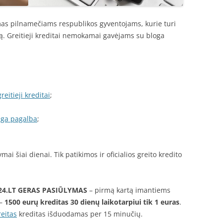
s pilnamečiams respublikos gyventojams, kurie turi
ą. Greitieji kreditai nemokamai gavėjams su bloga
reitieji kreditai
;
nga pagalba
;
ai šiai dienai. Tik patikimos ir oficialios greito kredito
24.LT
GERAS PASIŪLYMAS
– pirmą kartą imantiems
 –
1500 eurų kreditas 30 dienų laikotarpiui tik 1 euras
.
eitas
kreditas išduodamas per 15 minučių.