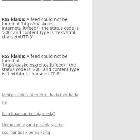
RSS klaida:
A feed could not be
found at `http://paskolos-
internetu.lt/feed/`; the status code is
`200` and content-type is `text/html;
charset=UTF-8`
RSS klaida:
A feed could not be
found at
`http://paskolosgreitos.lt/feed/`; the
status code is `200` and content-type
is `text/html; charset=UTF-8`
Mini paskolos internetu – kada taip, kada
ne
Kaip finansuoti naują verslą?
Nemokamai gauti paskolą galima
skolinantis tik pirmą kartą