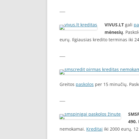
___
VIVUS.LT
gali
pa
mėnesių
. Pasko
eurų. Ilgiausias kredito terminas iki 
___
Greitos
paskolos
per 15 minučių. Pasko
___
SMSP
490.
P
nemokamai.
Kreditai
iki 2000 eurų, 1