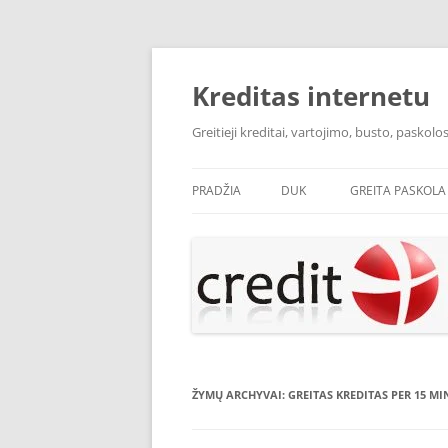
Pereiti
prie
turinio
Kreditas internetu
Greitieji kreditai, vartojimo, busto, pasko
PRADŽIA
DUK
GREITA PASKOLA
ŽYMŲ ARCHYVAI:
GREITAS KREDITAS PER 15 M