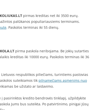
KOLIUKAS.LT
pirmas kreditas net iki 3500 eurų.
ažintos palūkanos populiariausiems terminams.
nute
. Paskolos terminas iki 55 dienų.
KOLA.LT
pirma paskola neribojama. Be jokių sutarties
laikis kreditas iki 10000 eurų. Paskolos terminas iki 36
 Lietuvos respublikos piliečiams, turintiems pastovias
Paskolos suteikiamos tik
pilnamečiams asmenims nuo
ikiamas be užstato ar laidavimo.
 į pasirinktos kredito bendrovės tinklapį, užpildykite
askola Jums bus suteikta. Po patvirtinimo, pinigai Jūsų
čių.