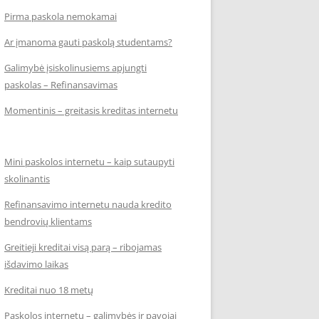
Pirma paskola nemokamai
Ar įmanoma gauti paskolą studentams?
Galimybė įsiskolinusiems apjungti
paskolas – Refinansavimas
Momentinis – greitasis kreditas internetu
Mini paskolos internetu – kaip sutaupyti
skolinantis
Refinansavimo internetu nauda kredito
bendrovių klientams
Greitieji kreditai visą parą – ribojamas
išdavimo laikas
Kreditai nuo 18 metų
Paskolos internetu – galimybės ir pavojai