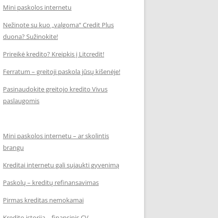
Mini paskolos internetu
Nežinote su kuo „valgoma“ Credit Plus
duona? Sužinokite!
Prireikė kredito? Kreipkis į Litcredit!
Ferratum – greitoji paskola jūsų kišenėje!
Pasinaudokite greitojo kredito Vivus
paslaugomis
Mini paskolos internetu – ar skolintis
brangu
Kreditai internetu gali sujaukti gyvenimą
Paskolų – kreditų refinansavimas
Pirmas kreditas nemokamai
Kredito istorija – finansinis CV