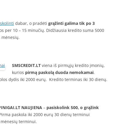
skolinti
dabar, o pradėti
grąžinti galima tik po 3
los per 10 – 15 minučių. Didžiausia kredito suma 5000
24 mėnesių.
SMSCREDIT.LT
viena iš pirmųjų kredito įmonių,
kurios
pirmą paskolą duoda nemokamai
.
los dydis iki 2000 eurų. Kredito terminas iki 30 dienų.
INIGAI.LT
NAUJIENA
–
pasiskolink 500, o grąžink
irma paskola iki 2000 eurų 30 dienų terminui
2 mėnesių terminui.