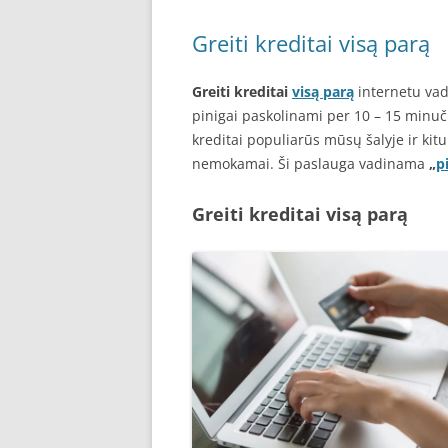
Greiti kreditai visą parą
Greiti kreditai
visą parą
internetu vad
pinigai paskolinami per 10 – 15 minuči
kreditai populiarūs mūsų šalyje ir kitu
nemokamai. Ši paslauga vadinama
„
p
Greiti kreditai visą parą