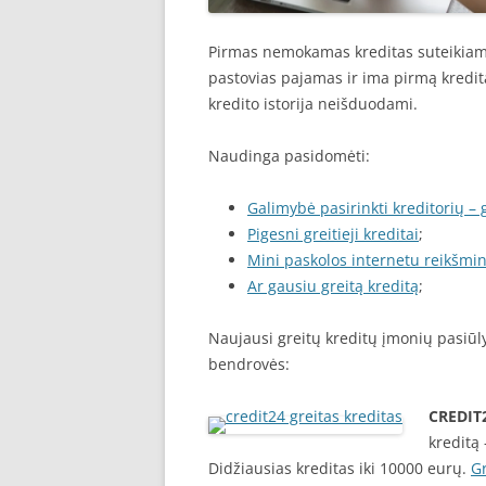
Pirmas nemokamas kreditas suteikiama
pastovias pajamas ir ima pirmą kredit
kredito istorija neišduodami.
Naudinga pasidomėti:
Galimybė pasirinkti kreditorių – g
Pigesni greitieji kreditai
;
Mini paskolos internetu reikšmi
Ar gausiu greitą kreditą
;
Naujausi greitų kreditų įmonių pasiūlym
bendrovės:
CREDIT
kreditą
Didžiausias kreditas iki 10000 eurų.
Gr