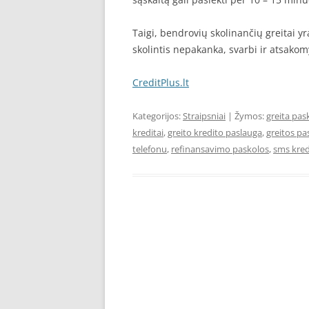
Taigi, bendrovių skolinančių greitai yr
skolintis nepakanka, svarbi ir atsako
CreditPlus.lt
Kategorijos:
Straipsniai
| Žymos:
greita pas
kreditai
,
greito kredito paslauga
,
greitos pa
telefonu
,
refinansavimo paskolos
,
sms kred