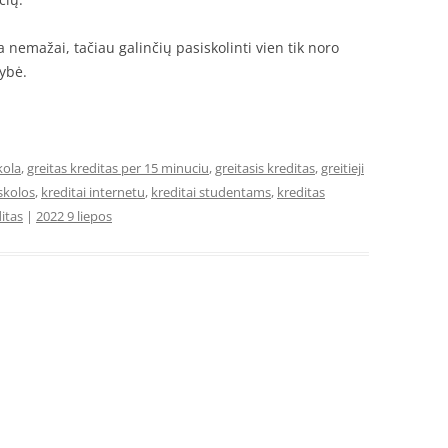
a nemažai, tačiau galinčių pasiskolinti vien tik noro
mybė.
kola
,
greitas kreditas per 15 minuciu
,
greitasis kreditas
,
greitieji
skolos
,
kreditai internetu
,
kreditai studentams
,
kreditas
itas
|
2022 9 liepos