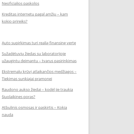
Neoficialios paskolos
Kreditas internetu pagal amžių – kam
kokio prireiks?
Auto supirkimas turi realią finansinę vertę
Sužadėtuvių žiedas su laboratorijoje
užaugintu deimantu – tvarus pasirinkimas
Ekstremalų krūvį atlaikančios medžiagos –
Tiekimas sunkiajai pramonei
Raudono aukso žiedai – kodėl jie traukia
šiuolaikines poras?
Atbulinis osmosas ir paskirtis – Kokia
nauda