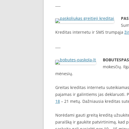
___
PAS
Sum
Kreditas internetu ir SMS trumpąja
ži
___
BOBUTESPAS
mokesčių. Ilga
mėnesių.
Greitas kreditas internetu suteikiamas
pajamas ir galintiems jas deklaruoti. 
18
– 21 metų. Dažniausia kreditas sute
Norėdami gauti greitą kreditą užsukite
paraišką ir gaukite patvirtinimą, kad p
sąskaitą gali pasiekti per 10 – 15 minu