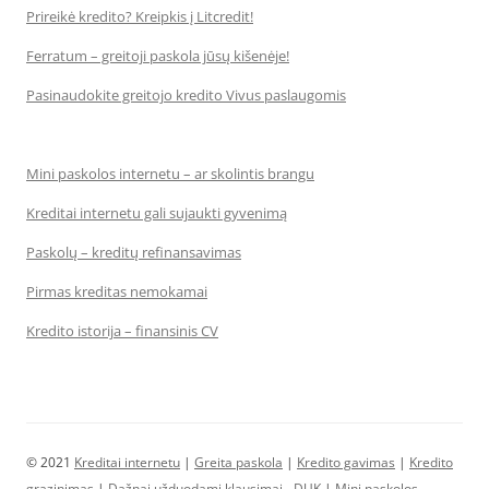
Prireikė kredito? Kreipkis į Litcredit!
Ferratum – greitoji paskola jūsų kišenėje!
Pasinaudokite greitojo kredito Vivus paslaugomis
Mini paskolos internetu – ar skolintis brangu
Kreditai internetu gali sujaukti gyvenimą
Paskolų – kreditų refinansavimas
Pirmas kreditas nemokamai
Kredito istorija – finansinis CV
© 2021
Kreditai internetu
|
Greita paskola
|
Kredito gavimas
|
Kredito
grazinimas
|
Dažnai užduodami klausimai - DUK
|
Mini paskolos