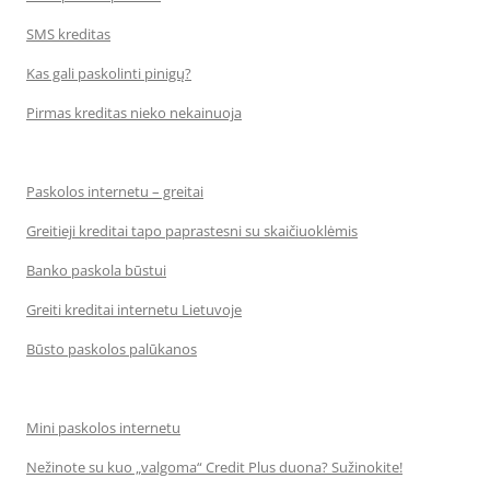
SMS kreditas
Kas gali paskolinti pinigų?
Pirmas kreditas nieko nekainuoja
Paskolos internetu – greitai
Greitieji kreditai tapo paprastesni su skaičiuoklėmis
Banko paskola būstui
Greiti kreditai internetu Lietuvoje
Būsto paskolos palūkanos
Mini paskolos internetu
Nežinote su kuo „valgoma“ Credit Plus duona? Sužinokite!