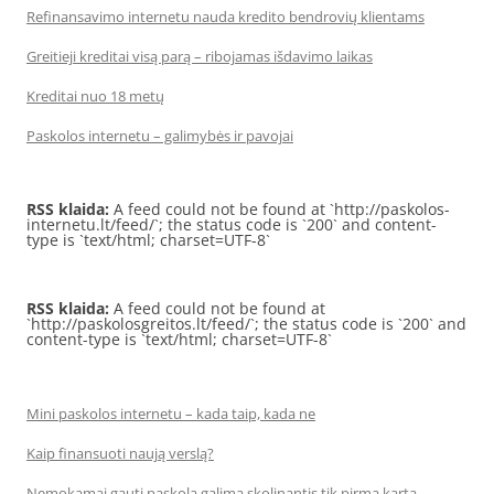
Refinansavimo internetu nauda kredito bendrovių klientams
Greitieji kreditai visą parą – ribojamas išdavimo laikas
Kreditai nuo 18 metų
Paskolos internetu – galimybės ir pavojai
RSS klaida:
A feed could not be found at `http://paskolos-
internetu.lt/feed/`; the status code is `200` and content-
type is `text/html; charset=UTF-8`
RSS klaida:
A feed could not be found at
`http://paskolosgreitos.lt/feed/`; the status code is `200` and
content-type is `text/html; charset=UTF-8`
Mini paskolos internetu – kada taip, kada ne
Kaip finansuoti naują verslą?
Nemokamai gauti paskolą galima skolinantis tik pirmą kartą