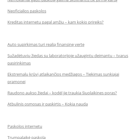
Neoficialios paskolos
Kreditas internetu pagal amžių – kam kokio prireiks?
Auto supirkimas turi realią finansinę vertę
Sužadėtuvių žiedas su laboratorijoje užaugintu deimantu – tvarus
pasirinkimas
Ekstremalų krūvį atlaikančios medžiagos – Tiekimas sunkiajai
pramonei
Raudono aukso žiedai – kodėl jie traukia šiuolaikines poras?
Atbulinis osmosas ir paskirtis – Kokia nauda
Paskolos internetu
Trumpalaikė paskola