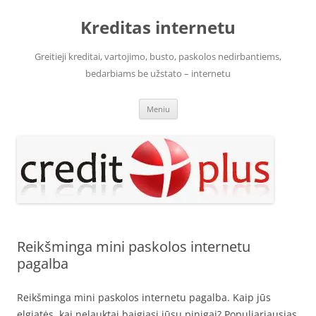
Pereiti
prie
Kreditas internetu
turinio
Greitieji kreditai, vartojimo, busto, paskolos nedirbantiems,
bedarbiams be užstato – internetu
Meniu
Reikšminga mini paskolos internetu
pagalba
Reikšminga mini paskolos internetu pagalba. Kaip jūs
elgiatės, kai nelauktai baigiasi jūsų pinigai? Populiariausias