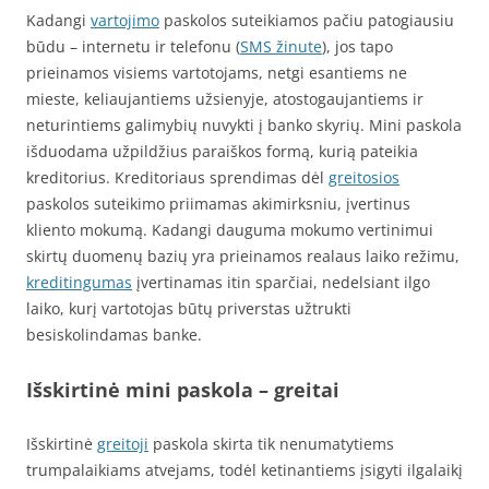
Kadangi
vartojimo
paskolos suteikiamos pačiu patogiausiu
būdu – internetu ir telefonu (
SMS žinute
), jos tapo
prieinamos visiems vartotojams, netgi esantiems ne
mieste, keliaujantiems užsienyje, atostogaujantiems ir
neturintiems galimybių nuvykti į banko skyrių. Mini paskola
išduodama užpildžius paraiškos formą, kurią pateikia
kreditorius. Kreditoriaus sprendimas dėl
greitosios
paskolos suteikimo priimamas akimirksniu, įvertinus
kliento mokumą. Kadangi dauguma mokumo vertinimui
skirtų duomenų bazių yra prieinamos realaus laiko režimu,
kreditingumas
įvertinamas itin sparčiai, nedelsiant ilgo
laiko, kurį vartotojas būtų priverstas užtrukti
besiskolindamas banke.
Išskirtinė mini paskola – greitai
Išskirtinė
greitoji
paskola skirta tik nenumatytiems
trumpalaikiams atvejams, todėl ketinantiems įsigyti ilgalaikį