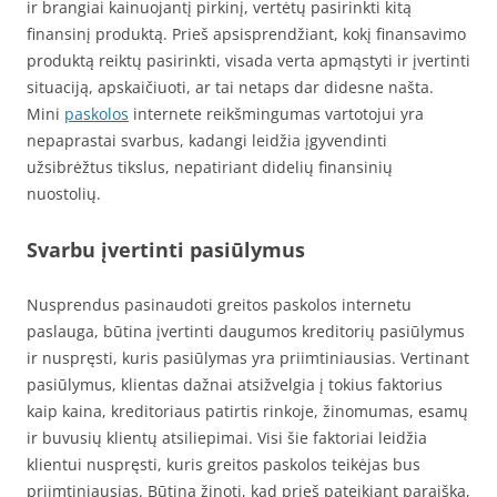
ir brangiai kainuojantį pirkinį, vertėtų pasirinkti kitą
finansinį produktą. Prieš apsisprendžiant, kokį finansavimo
produktą reiktų pasirinkti, visada verta apmąstyti ir įvertinti
situaciją, apskaičiuoti, ar tai netaps dar didesne našta.
Mini
paskolos
internete reikšmingumas vartotojui yra
nepaprastai svarbus, kadangi leidžia įgyvendinti
užsibrėžtus tikslus, nepatiriant didelių finansinių
nuostolių.
Svarbu įvertinti pasiūlymus
Nusprendus pasinaudoti greitos paskolos internetu
paslauga, būtina įvertinti daugumos kreditorių pasiūlymus
ir nuspręsti, kuris pasiūlymas yra priimtiniausias. Vertinant
pasiūlymus, klientas dažnai atsižvelgia į tokius faktorius
kaip kaina, kreditoriaus patirtis rinkoje, žinomumas, esamų
ir buvusių klientų atsiliepimai. Visi šie faktoriai leidžia
klientui nuspręsti, kuris greitos paskolos teikėjas bus
priimtiniausias. Būtina žinoti, kad prieš pateikiant paraišką,