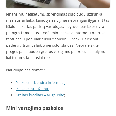
Finansinių netikėtumų sprendimas šiuo būdu užtrunka
mažiausiai laiko, kainuoja sąlyginai nebrangiai (lyginant tas
išlaidas, kurias patirtų vartotojas, negavęs paskolos), yra
patogus ir mobilus. Todėl mini paskola internetu netruko
tapti pačiu populiariausiu finansiniu įrankiu, siekiant
padengti trumpalaikio periodo išlaidas. Nepraleiskite
progos pasinaudoti greitos vartojimo paskolos pasiūlymu,
kai to jums labiausiai reikia.
Naudinga pasidomėti:
Paskolos – bendra informacija
;
Paskolos su užstatu
;
Greitas kreditas – ar gausite
;
Mini vartojimo paskolos