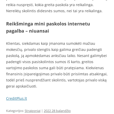
reikia nuspręsti, kokia greita paskola yra reikalinga.
Nereiktų skolintis didesnės sumos, nei tai yra reikalinga.
Reikšminga mini paskolos internetu
pagalba – niuansai
Klientas, siekdamas kaip įmanoma sumokėti mažiau
mokesčių, privalo stengtis kaip galima greičiau padengti
paskolą, ją apmokėdamas anksčiau laiko. Nesant galimybei
padengti visos pasiskolintos sumos iš karto, greitos
vartojimo paskolos suma gali būti pratęsiama. Kiekvienas
finansinis įsipareigojimas privalo būti prisiimtas atsakingai,
todėl prieš nusprendžiant skolintis, vartotojas privalo viską
gerai apskaičiuoti.
CreditPlus.lt
Kategorijos:
Straipsniai
|
2022 28 balandžio