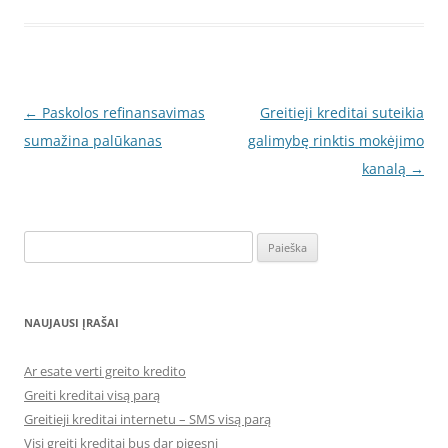
Įrašo
←
Paskolos refinansavimas
Greitieji kreditai suteikia
navigacija
sumažina palūkanas
galimybę rinktis mokėjimo
kanalą
→
Ieškoti:
NAUJAUSI ĮRAŠAI
Ar esate verti greito kredito
Greiti kreditai visą parą
Greitieji kreditai internetu – SMS visą parą
Visi greiti kreditai bus dar pigesni