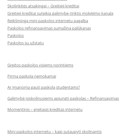
Skolinkitės atsakingai – Greitieji kreditai
Greitieji kreditai suteikia galimybę rinktis mokėjimo kanalą
Reikšminga mini paskolos internetu pagalba
Paskolos refinansavimas sumažina palūkanas
Paskolos
Paskolos su užstatu
Greitos paskolos visiems norintiems
Pirma paskola nemokamai
Ar įmanoma gauti paskolą studentams?
Galimybė įsiskolinusiems apjungti paskolas – Refinansavimas
Momentinis – greitasis kreditas internetu
Mini paskolos internetu – kaip sutaupyti skolinantis