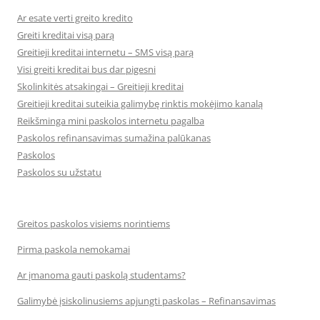
Ar esate verti greito kredito
Greiti kreditai visą parą
Greitieji kreditai internetu – SMS visą parą
Visi greiti kreditai bus dar pigesni
Skolinkitės atsakingai – Greitieji kreditai
Greitieji kreditai suteikia galimybę rinktis mokėjimo kanalą
Reikšminga mini paskolos internetu pagalba
Paskolos refinansavimas sumažina palūkanas
Paskolos
Paskolos su užstatu
Greitos paskolos visiems norintiems
Pirma paskola nemokamai
Ar įmanoma gauti paskolą studentams?
Galimybė įsiskolinusiems apjungti paskolas – Refinansavimas