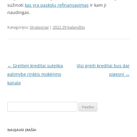
sužinoti
kas yra paskolų refinansavimas
ir kam ji
naudingas.
Kategorijos:
Straipsniai
|
2022 29 balandžio
Įrašo
←
Greitieji kreditai suteikia
Visi greiti kreditai bus dar
navigacija
galimybę rinktis mokėjimo
pigesni
→
kanalą
Ieškoti:
NAUJAUSI ĮRAŠAI