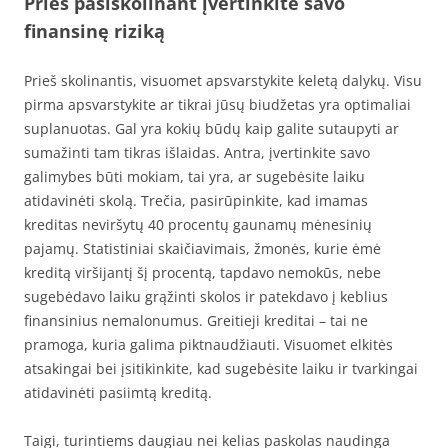
Prieš pasiskolinant įvertinkite savo
finansinę riziką
Prieš skolinantis, visuomet apsvarstykite keletą dalykų. Visu
pirma apsvarstykite ar tikrai jūsų biudžetas yra optimaliai
suplanuotas. Gal yra kokių būdų kaip galite sutaupyti ar
sumažinti tam tikras išlaidas. Antra, įvertinkite savo
galimybes būti mokiam, tai yra, ar sugebėsite laiku
atidavinėti skolą. Trečia, pasirūpinkite, kad imamas
kreditas neviršytų 40 procentų gaunamų mėnesinių
pajamų. Statistiniai skaičiavimais, žmonės, kurie ėmė
kreditą viršijantį šį procentą, tapdavo nemokūs, nebe
sugebėdavo laiku grąžinti skolos ir patekdavo į keblius
finansinius nemalonumus. Greitieji kreditai – tai ne
pramoga, kuria galima piktnaudžiauti. Visuomet elkitės
atsakingai bei įsitikinkite, kad sugebėsite laiku ir tvarkingai
atidavinėti pasiimtą kreditą.
Taigi, turintiems daugiau nei kelias paskolas naudinga