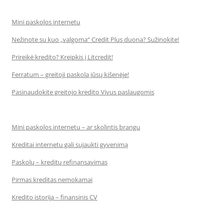
Mini paskolos internetu
Nežinote su kuo „valgoma“ Credit Plus duona? Sužinokite!
Prireikė kredito? Kreipkis į Litcredit!
Ferratum – greitoji paskola jūsų kišenėje!
Pasinaudokite greitojo kredito Vivus paslaugomis
Mini paskolos internetu – ar skolintis brangu
Kreditai internetu gali sujaukti gyvenimą
Paskolų – kreditų refinansavimas
Pirmas kreditas nemokamai
Kredito istorija – finansinis CV