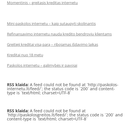
Momentinis – greitasis kreditas internetu
Mini paskolos internetu – kaip sutaupyti skolinantis
Refinansavimo internetu nauda kredito bendrovių klientams
Greitieji kreditai visą parą – ribojamas išdavimo laikas
Kreditai nuo 18 metų
Paskolos internetu – galimybės ir pavojai
RSS klaida:
A feed could not be found at `http://paskolos-
internetu.lt/feed/`; the status code is `200` and content-
type is `text/html; charset=UTF-8`
RSS klaida:
A feed could not be found at
`http://paskolosgreitos.lt/feed/`; the status code is `200` and
content-type is `text/html; charset=UTF-8`