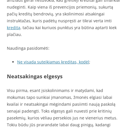
amžiaus gerai nesuvokia, kad greitieji kreditai gali smarkiai
nudeginti. Kaip viena iš prevencijos priemonių, sukurtą
pačių kreditų bendrovių, yra skolinimosi atsakingai
instruktažas, kuris padėtų nuspręsti ar tikrai verta imti
kreditą
, tačiau kai kuriuos punktus yra būtina aptarti kiek
plačiau.
Naudinga pasidomėti:
Ne visada suteikiamas kreditas, kodėl
;
Neatsakingas elgesys
Visu pirma, esant įsiskolinimams ir matydami, kad
mokumas tapo sunkiai įmanomas, žmonės elgiasi labai
kvailai ir neatsakingai mėgindami pasiimti naują paskolą
senajai padengti. Toks elgesys gali nuvesti prie kritinių
pasekmių, kurios vėliau persekios jus ne vienerius metus.
Tokiu būdu jūs prarandate labai daug pinigų, kadangi