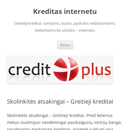
Pereiti
prie
Kreditas internetu
turinio
Greitieji kreditai, vartojimo, busto, paskolos nedirbantiems,
bedarbiams be užstato – internetu
Meniu
Skolinkitės atsakingai – Greitieji kreditai
Skolinkitės atsakingai – Greitieji kreditai. Prieš kelerius
metus nuvilnijusi nesėkmingai pasibaigusių istorijų banga,
naudojantis greitaisiais kreditais, privertė suklusti visą