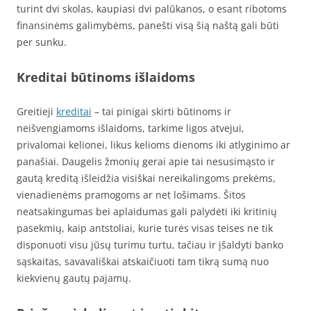
turint dvi skolas, kaupiasi dvi palūkanos, o esant ribotoms
finansinėms galimybėms, panešti visą šią naštą gali būti
per sunku.
Kreditai būtinoms išlaidoms
Greitieji
kreditai
– tai pinigai skirti būtinoms ir
neišvengiamoms išlaidoms, tarkime ligos atvejui,
privalomai kelionei, likus kelioms dienoms iki atlyginimo ar
panašiai. Daugelis žmonių gerai apie tai nesusimąsto ir
gautą kreditą išleidžia visiškai nereikalingoms prekėms,
vienadienėms pramogoms ar net lošimams. Šitos
neatsakingumas bei aplaidumas gali palydėti iki kritinių
pasekmių, kaip antstoliai, kurie turės visas teises ne tik
disponuoti visu jūsų turimu turtu, tačiau ir įšaldyti banko
sąskaitas, savavališkai atskaičiuoti tam tikrą sumą nuo
kiekvienų gautų pajamų.