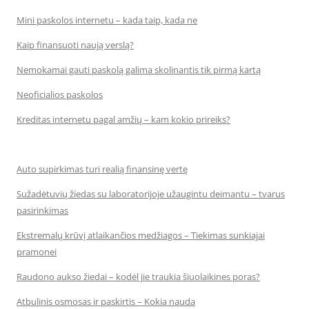
Mini paskolos internetu – kada taip, kada ne
Kaip finansuoti naują verslą?
Nemokamai gauti paskolą galima skolinantis tik pirmą kartą
Neoficialios paskolos
Kreditas internetu pagal amžių – kam kokio prireiks?
Auto supirkimas turi realią finansinę vertę
Sužadėtuvių žiedas su laboratorijoje užaugintu deimantu – tvarus
pasirinkimas
Ekstremalų krūvį atlaikančios medžiagos – Tiekimas sunkiajai
pramonei
Raudono aukso žiedai – kodėl jie traukia šiuolaikines poras?
Atbulinis osmosas ir paskirtis – Kokia nauda