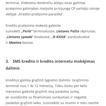
terminai. Kiekvienu konkrečiu atveju visas galimas
pratęsimo galimybes matysite prisijungę CP vartotjo zonoje
skiltyje „Kredito pratęsimo paraiška”.
Kredito pratęsimo mokestį galėsite
sumokėti
„Perlo”
terminaluose,
Lietuvos Pašto
skyriuose,
„
Lietuvos spauda
” kioskuose, „
R-KIOSK
” parduotuvėse
ir
Maxima
kasose.
3. SMS kredito ir kredito internetu mokėjimas
dalimis
Kreditus galima grąžinti lygiomis dalimis. Grąžinimo
terminai nuo 1 iki 12 mėnesių. Tokiu būdu per kelis
mėnesius galėsite grąžinti visą paskolos sumą.
Jei susidūrėte su finansiniais sunkumais ir negalite
paskolos grąžinti laiku, susisiekite su mumis ir mes rasime