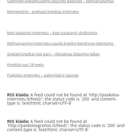
Galimybė įsiskolinusiems apjungti paskolas – Refinansavimas
Momentinis – greitasis kreditas internetu
Mini paskolos internetu – kaip sutaupyti skolinantis
Refinansavimo internetu nauda kredito bendrovių klientams
Greitieji kreditai visą parą – ribojamas išdavimo laikas
Kreditai nuo 18 metų
Paskolos internetu – galimybės ir pavojai
RSS klaida:
A feed could not be found at `http://paskolos-
internetu.lt/feed/`; the status code is `200` and content-
type is `text/html; charset=UTF-8`
RSS klaida:
A feed could not be found at
`http://paskolosgreitos.lt/feed/`; the status code is `200` and
content-type is `text/html; charset=UTF-8`