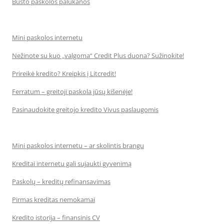
Būsto paskolos palūkanos
Mini paskolos internetu
Nežinote su kuo „valgoma“ Credit Plus duona? Sužinokite!
Prireikė kredito? Kreipkis į Litcredit!
Ferratum – greitoji paskola jūsų kišenėje!
Pasinaudokite greitojo kredito Vivus paslaugomis
Mini paskolos internetu – ar skolintis brangu
Kreditai internetu gali sujaukti gyvenimą
Paskolų – kreditų refinansavimas
Pirmas kreditas nemokamai
Kredito istorija – finansinis CV