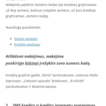
Mokėjimo paskirtis
Asmens kodas (jei kreditas grąžinamas
už kitą asmenį, būtinai įrašykite asmens, už kurį kreditas
grąžinamas, asmens kodą).
Naudinga pasidomėti:
Greita paskola
;
Kredito gavimas
;
Atlikdami mokėjimus, mokėjimo
paskirtyje
būtinai
įrašykite savo asmens kodą.
Kreditą grąžinti galite „Perlo” terminaluose, Lietuvos Pašto
skyriuose, „Lietuvos spauda” kioskuose, „R-KIOSK”
parduotuvėse ir Maxima kasose.
2. SMS kredito ir kredito internetu pratęsimas