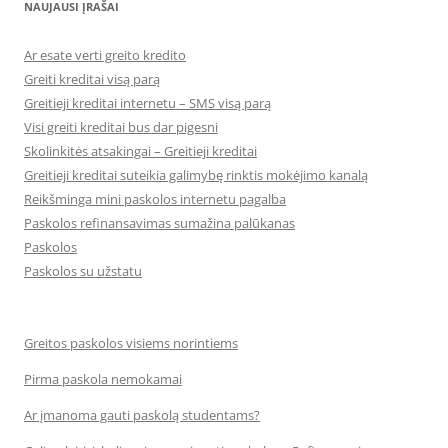
NAUJAUSI ĮRAŠAI
Ar esate verti greito kredito
Greiti kreditai visą parą
Greitieji kreditai internetu – SMS visą parą
Visi greiti kreditai bus dar pigesni
Skolinkitės atsakingai – Greitieji kreditai
Greitieji kreditai suteikia galimybę rinktis mokėjimo kanalą
Reikšminga mini paskolos internetu pagalba
Paskolos refinansavimas sumažina palūkanas
Paskolos
Paskolos su užstatu
Greitos paskolos visiems norintiems
Pirma paskola nemokamai
Ar įmanoma gauti paskolą studentams?