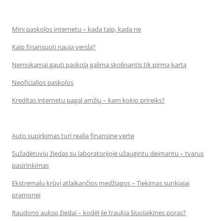
Mini paskolos internetu – kada taip, kada ne
Kaip finansuoti naują verslą?
Nemokamai gauti paskolą galima skolinantis tik pirmą kartą
Neoficialios paskolos
Kreditas internetu pagal amžių – kam kokio prireiks?
Auto supirkimas turi realią finansinę vertę
Sužadėtuvių žiedas su laboratorijoje užaugintu deimantu – tvarus
pasirinkimas
Ekstremalų krūvį atlaikančios medžiagos – Tiekimas sunkiajai
pramonei
Raudono aukso žiedai – kodėl jie traukia šiuolaikines poras?