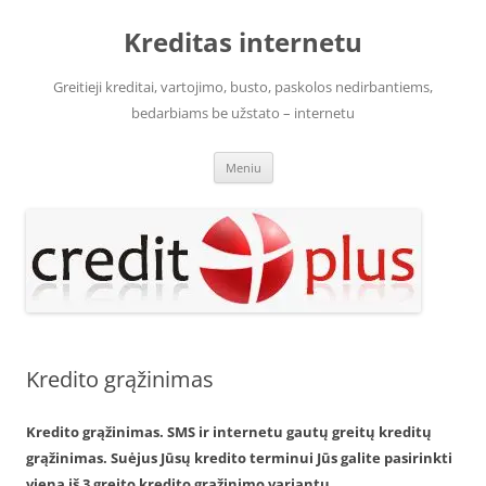
Pereiti
prie
Kreditas internetu
turinio
Greitieji kreditai, vartojimo, busto, paskolos nedirbantiems,
bedarbiams be užstato – internetu
Meniu
Kredito grąžinimas
Kredito grąžinimas. SMS ir internetu gautų greitų kreditų
grąžinimas. Suėjus Jūsų kredito terminui Jūs galite pasirinkti
vieną iš 3 greito kredito grąžinimo variantų.