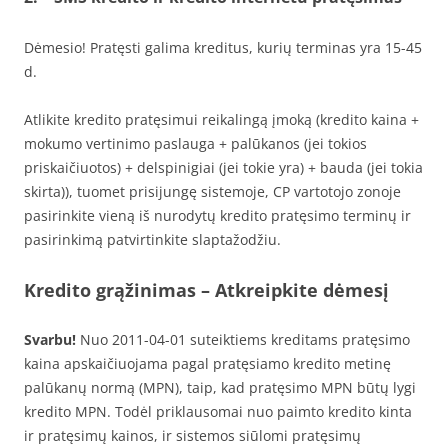
Dėmesio! Pratęsti galima kreditus, kurių terminas yra 15-45
d.
Atlikite kredito pratęsimui reikalingą įmoką (kredito kaina +
mokumo vertinimo paslauga + palūkanos (jei tokios
priskaičiuotos) + delspinigiai (jei tokie yra) + bauda (jei tokia
skirta)), tuomet prisijungę sistemoje, CP vartotojo zonoje
pasirinkite vieną iš nurodytų kredito pratęsimo terminų ir
pasirinkimą patvirtinkite slaptažodžiu.
Kredito grąžinimas – Atkreipkite dėmesį
Svarbu!
Nuo 2011-04-01 suteiktiems kreditams pratęsimo
kaina apskaičiuojama pagal pratęsiamo kredito metinę
palūkanų normą (MPN), taip, kad pratęsimo MPN būtų lygi
kredito MPN. Todėl priklausomai nuo paimto kredito kinta
ir pratęsimų kainos, ir sistemos siūlomi pratęsimų