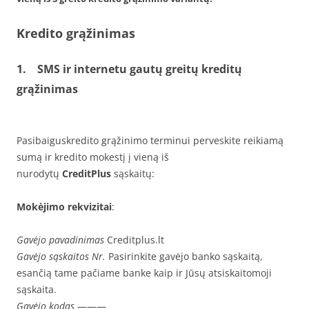
Kredito grąžinimas
1. SMS ir internetu gautų greitų kreditų
grąžinimas
Pasibaiguskredito grąžinimo terminui perveskite reikiamą
sumą ir kredito mokestį į vieną iš
nurodytų
CreditPlus
sąskaitų:
Mokėjimo rekvizitai
:
Gavėjo pavadinimas
Creditplus.lt
Gavėjo sąskaitos Nr.
Pasirinkite gavėjo banko sąskaitą,
esančią tame pačiame banke kaip ir Jūsų atsiskaitomoji
sąskaita.
Gavėjo kodas
———