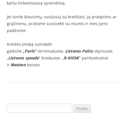
kartu tinkamiausią sprendimą.
Jei turite klausimų, susijusių su kreditais, jų pratęsimu ar
grąžinimu, prašome susisiekti su mumis ir mes Jums
padėsime.
Kredito įmoką sumokėti
galėsite
„Perlo”
terminaluose,
Lietuvos Pašto
skyriuose,
„
Lietuvos spauda
” kioskuose, „
R-KIOSK
” parduotuvėse
ir
Maxima
kasose.
Ieškoti: