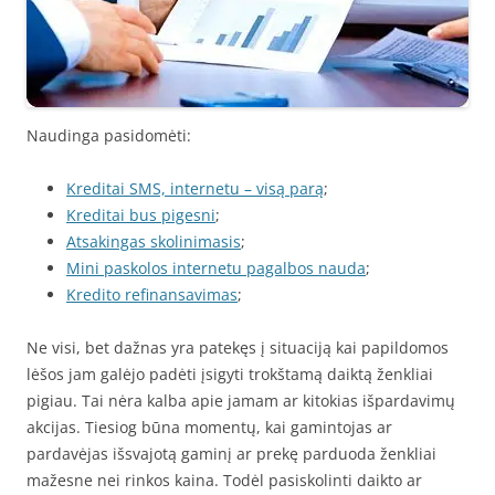
Naudinga pasidomėti:
Kreditai SMS, internetu – visą parą
;
Kreditai bus pigesni
;
Atsakingas skolinimasis
;
Mini paskolos internetu pagalbos nauda
;
Kredito refinansavimas
;
Ne visi, bet dažnas yra patekęs į situaciją kai papildomos
lėšos jam galėjo padėti įsigyti trokštamą daiktą ženkliai
pigiau. Tai nėra kalba apie jamam ar kitokias išpardavimų
akcijas. Tiesiog būna momentų, kai gamintojas ar
pardavėjas išsvajotą gaminį ar prekę parduoda ženkliai
mažesne nei rinkos kaina. Todėl pasiskolinti daikto ar