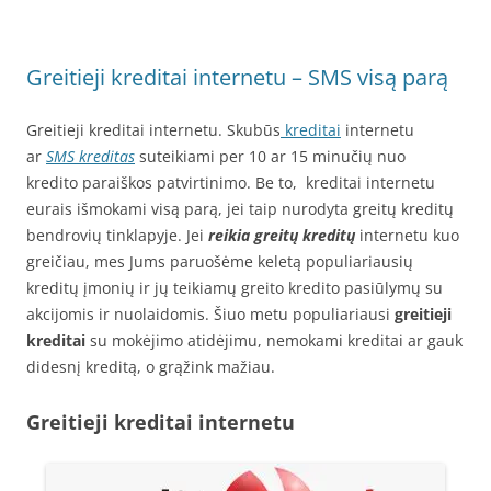
Greitieji kreditai internetu – SMS visą parą
Greitieji kreditai internetu. Skubūs
kreditai
internetu
ar
SMS kreditas
suteikiami per 10 ar 15 minučių nuo
kredito paraiškos patvirtinimo. Be to, kreditai internetu
eurais išmokami visą parą, jei taip nurodyta greitų kreditų
bendrovių tinklapyje. Jei
reikia greitų kreditų
internetu kuo
greičiau, mes Jums paruošėme keletą populiariausių
kreditų įmonių ir jų teikiamų greito kredito pasiūlymų su
akcijomis ir nuolaidomis. Šiuo metu populiariausi
greitieji
kreditai
su mokėjimo atidėjimu, nemokami kreditai ar gauk
didesnį kreditą, o grąžink mažiau.
Greitieji kreditai internetu