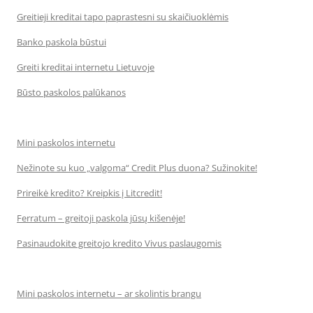
Greitieji kreditai tapo paprastesni su skaičiuoklėmis
Banko paskola būstui
Greiti kreditai internetu Lietuvoje
Būsto paskolos palūkanos
Mini paskolos internetu
Nežinote su kuo „valgoma“ Credit Plus duona? Sužinokite!
Prireikė kredito? Kreipkis į Litcredit!
Ferratum – greitoji paskola jūsų kišenėje!
Pasinaudokite greitojo kredito Vivus paslaugomis
Mini paskolos internetu – ar skolintis brangu