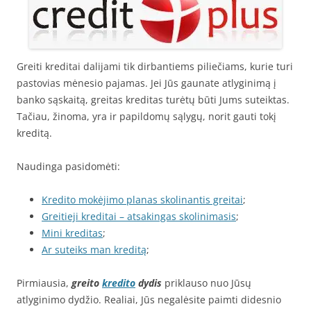
Greiti kreditai dalijami tik dirbantiems piliečiams, kurie turi
pastovias mėnesio pajamas. Jei Jūs gaunate atlyginimą į
banko sąskaitą, greitas kreditas turėtų būti Jums suteiktas.
Tačiau, žinoma, yra ir papildomų sąlygų, norit gauti tokį
kreditą.
Naudinga pasidomėti:
Kredito mokėjimo planas skolinantis greitai
;
Greitieji kreditai – atsakingas skolinimasis
;
Mini kreditas
;
Ar suteiks man kreditą
;
Pirmiausia,
greito
kredito
dydis
priklauso nuo Jūsų
atlyginimo dydžio. Realiai, Jūs negalėsite paimti didesnio