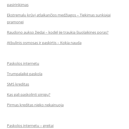
pasirinkimas
Ekstremalų krūvį atlaikančios medžiagos – Tiekimas sunkiajai
pramonei
Raudono aukso žiedai – kodėl jie traukia šiuolaikines poras?
Atbulinis osmosas ir paskirtis – Kokia nauda
Paskolos internetu
Trumpalaikė paskola
SMS kreditas
Kas gali paskolinti pinigų?
Pirmas kreditas nieko nekainuoja
Paskolos internetu – greitai