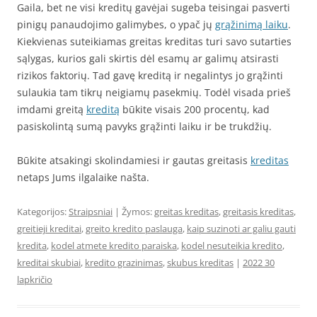
Gaila, bet ne visi kreditų gavėjai sugeba teisingai pasverti
pinigų panaudojimo galimybes, o ypač jų
grąžinimą laiku
.
Kiekvienas suteikiamas greitas kreditas turi savo sutarties
sąlygas, kurios gali skirtis dėl esamų ar galimų atsirasti
rizikos faktorių. Tad gavę kreditą ir negalintys jo grąžinti
sulaukia tam tikrų neigiamų pasekmių. Todėl visada prieš
imdami greitą
kreditą
būkite visais 200 procentų, kad
pasiskolintą sumą pavyks grąžinti laiku ir be trukdžių.
Būkite atsakingi skolindamiesi ir gautas greitasis
kreditas
netaps Jums ilgalaike našta.
Kategorijos:
Straipsniai
| Žymos:
greitas kreditas
,
greitasis kreditas
,
greitieji kreditai
,
greito kredito paslauga
,
kaip suzinoti ar galiu gauti
kredita
,
kodel atmete kredito paraiska
,
kodel nesuteikia kredito
,
kreditai skubiai
,
kredito grazinimas
,
skubus kreditas
|
2022 30
lapkričio