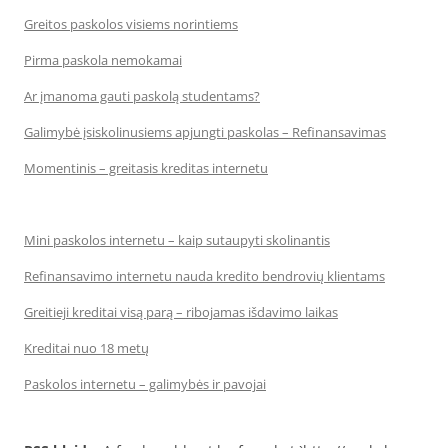
Greitos paskolos visiems norintiems
Pirma paskola nemokamai
Ar įmanoma gauti paskolą studentams?
Galimybė įsiskolinusiems apjungti paskolas – Refinansavimas
Momentinis – greitasis kreditas internetu
Mini paskolos internetu – kaip sutaupyti skolinantis
Refinansavimo internetu nauda kredito bendrovių klientams
Greitieji kreditai visą parą – ribojamas išdavimo laikas
Kreditai nuo 18 metų
Paskolos internetu – galimybės ir pavojai