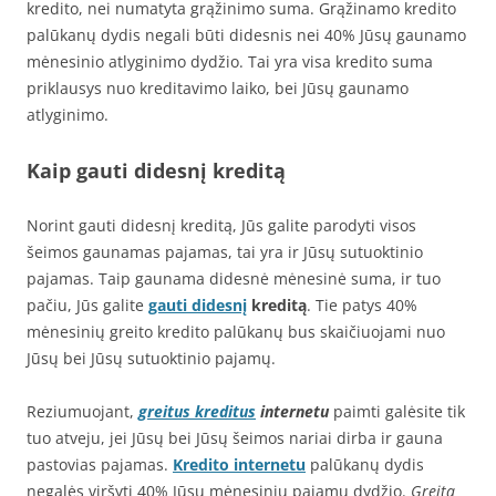
kredito, nei numatyta grąžinimo suma. Grąžinamo kredito
palūkanų dydis negali būti didesnis nei 40% Jūsų gaunamo
mėnesinio atlyginimo dydžio. Tai yra visa kredito suma
priklausys nuo kreditavimo laiko, bei Jūsų gaunamo
atlyginimo.
Kaip gauti didesnį kreditą
Norint gauti didesnį kreditą, Jūs galite parodyti visos
šeimos gaunamas pajamas, tai yra ir Jūsų sutuoktinio
pajamas. Taip gaunama didesnė mėnesinė suma, ir tuo
pačiu, Jūs galite
gauti didesnį
kreditą
. Tie patys 40%
mėnesinių greito kredito palūkanų bus skaičiuojami nuo
Jūsų bei Jūsų sutuoktinio pajamų.
Reziumuojant,
greitus kreditus
internetu
paimti galėsite tik
tuo atveju, jei Jūsų bei Jūsų šeimos nariai dirba ir gauna
pastovias pajamas.
Kredito internetu
palūkanų dydis
negalės viršyti 40% Jūsų mėnesinių pajamų dydžio.
Greitą