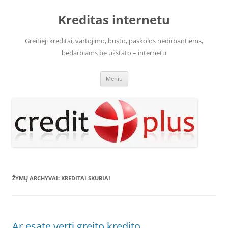
Pereiti
prie
Kreditas internetu
turinio
Greitieji kreditai, vartojimo, busto, paskolos nedirbantiems,
bedarbiams be užstato – internetu
Meniu
ŽYMŲ ARCHYVAI:
KREDITAI SKUBIAI
Ar esate verti greito kredito