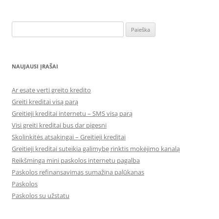
Ieškoti:
NAUJAUSI ĮRAŠAI
Ar esate verti greito kredito
Greiti kreditai visą parą
Greitieji kreditai internetu – SMS visą parą
Visi greiti kreditai bus dar pigesni
Skolinkitės atsakingai – Greitieji kreditai
Greitieji kreditai suteikia galimybę rinktis mokėjimo kanalą
Reikšminga mini paskolos internetu pagalba
Paskolos refinansavimas sumažina palūkanas
Paskolos
Paskolos su užstatu