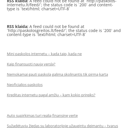
RSS klaida:
A feed could not be found at `http://paskolos-
internetu.lt/feed/`; the status code is `200` and content-
type is `text/html; charset=UTF-8`
RSS klaida:
A feed could not be found at
`http://paskolosgreitos.lt/feed/`; the status code is `200` and
content-type is `text/html; charset=UTF-8`
Mini paskolos internetu – kada taip, kada ne
Kaip finansuoti naują verslą?
Nemokamai gauti paskolą galima skolinantis tik pirmą kartą
Neoficialios paskolos
Kreditas internetu pagal amžių – kam kokio prireiks?
Auto supirkimas turi realią finansinę vertę
Sužadėtuvių žiedas su laboratorijoje užaugintu deimantu – tvarus