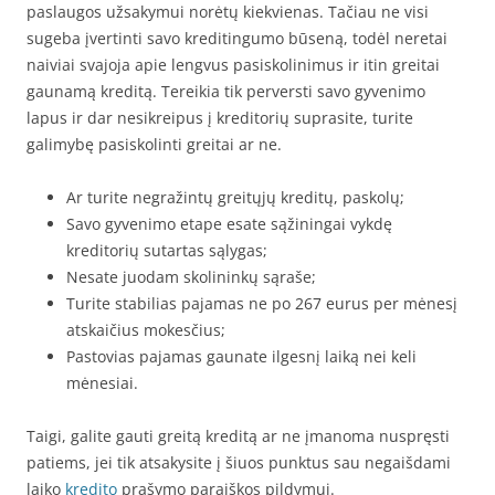
paslaugos užsakymui norėtų kiekvienas. Tačiau ne visi
sugeba įvertinti savo kreditingumo būseną, todėl neretai
naiviai svajoja apie lengvus pasiskolinimus ir itin greitai
gaunamą kreditą. Tereikia tik perversti savo gyvenimo
lapus ir dar nesikreipus į kreditorių suprasite, turite
galimybę pasiskolinti greitai ar ne.
Ar turite negražintų greitųjų kreditų, paskolų;
Savo gyvenimo etape esate sąžiningai vykdę
kreditorių sutartas sąlygas;
Nesate juodam skolininkų sąraše;
Turite stabilias pajamas ne po 267 eurus per mėnesį
atskaičius mokesčius;
Pastovias pajamas gaunate ilgesnį laiką nei keli
mėnesiai.
Taigi, galite gauti greitą kreditą ar ne įmanoma nuspręsti
patiems, jei tik atsakysite į šiuos punktus sau negaišdami
laiko
kredito
prašymo paraiškos pildymui.