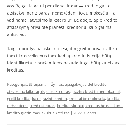
kreditą
galite gauti per dieną. Ir dar — kredito galite
atsisakyti per 2 paras, nemokėdami jokių mokesčių. Tai
vadinama „atvėsimo laikotarpiu“. Be abejo, apie kredito
atsisakymą privalote pranešti kreditoriui kaip galima
anksčiau.
Taigi, norintys pasiskolinti lėšų itin greitai privalo atlikti
tam tikrus veiksmus tam, kad jų kreditų istorija būtų
identifikuota ir prašantiems nesudėtingai būtų suteiktas
kreditas.
Kategorijos:
Straipsniai
| Žymos:
apsigalvojau del kredito
,
atsvesimo laikotarpis
,
euro kreditas
,
grazink kredita nemokamai
,
greiti kreditai
,
kaip grazinti kredita
,
kreditai be mokesciu
,
kreditai
dirbantiems
,
kreditai eurais
,
kreditai skubiai
,
kreditas be palukanu
,
kredito grazinimas
,
skubus kreditas
|
2022 9 liepos