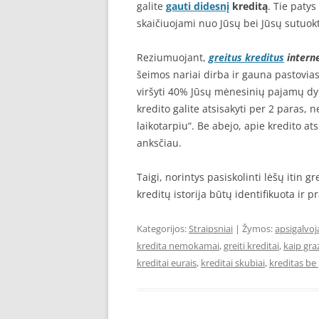
galite
gauti didesnį
kreditą
. Tie paty
skaičiuojami nuo Jūsų bei Jūsų sutuok
Reziumuojant,
greitus kreditus
intern
šeimos nariai dirba ir gauna pastovi
viršyti 40% Jūsų mėnesinių pajamų dy
kredito galite atsisakyti per 2 paras
laikotarpiu“. Be abejo, apie kredito at
anksčiau.
Taigi, norintys pasiskolinti lėšų itin g
kreditų istorija būtų identifikuota ir
Kategorijos:
Straipsniai
| Žymos:
apsigalvoj
kredita nemokamai
,
greiti kreditai
,
kaip gra
kreditai eurais
,
kreditai skubiai
,
kreditas be