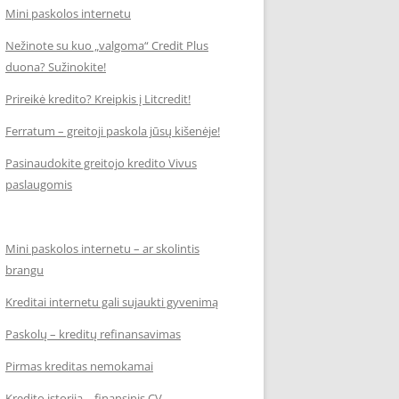
Mini paskolos internetu
Nežinote su kuo „valgoma“ Credit Plus
duona? Sužinokite!
Prireikė kredito? Kreipkis į Litcredit!
Ferratum – greitoji paskola jūsų kišenėje!
Pasinaudokite greitojo kredito Vivus
paslaugomis
Mini paskolos internetu – ar skolintis
brangu
Kreditai internetu gali sujaukti gyvenimą
Paskolų – kreditų refinansavimas
Pirmas kreditas nemokamai
Kredito istorija – finansinis CV