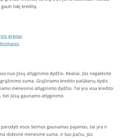
gauti tokį kreditą.
tis greitai
;
olinimasis
;
so nuo Jūsų atlyginimo dydžio. Realiai, Jūs negalėsite
a grąžinimo suma. Grąžinamo kredito palūkanų dydis
namo mėnesinio atlyginimo dydžio. Tai yra visa kredito
o, bei Jūsų gaunamo atlyginimo.
te parodyti visos šeimos gaunamas pajamas, tai yra ir
ma didesnė mėnesinė suma, ir tuo pačiu, Jūs