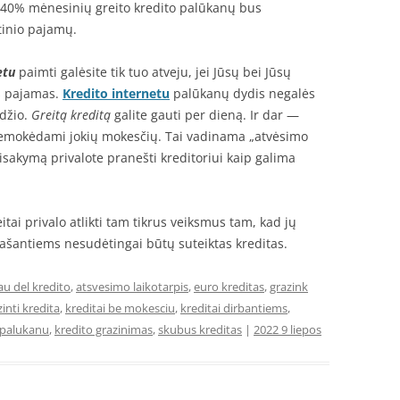
s 40% mėnesinių greito kredito palūkanų bus
tinio pajamų.
etu
paimti galėsite tik tuo atveju, jei Jūsų bei Jūsų
as pajamas.
Kredito internetu
palūkanų dydis negalės
džio.
Greitą kreditą
galite gauti per dieną. Ir dar —
, nemokėdami jokių mokesčių. Tai vadinama „atvėsimo
sisakymą privalote pranešti kreditoriui kaip galima
reitai privalo atlikti tam tikrus veiksmus tam, kad jų
 prašantiems nesudėtingai būtų suteiktas kreditas.
au del kredito
,
atsvesimo laikotarpis
,
euro kreditas
,
grazink
zinti kredita
,
kreditai be mokesciu
,
kreditai dirbantiems
,
 palukanu
,
kredito grazinimas
,
skubus kreditas
|
2022 9 liepos