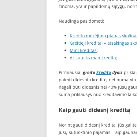
žinoma, yra ir papildomų sąlygų, norit 
Naudinga pasidomėti:
Kredito mokėjimo planas skolinan
Greitieji kreditai – atsakingas sk
Mini kreditas
;
Ar suteiks man kreditą
;
Pirmiausia,
greito
kredito
dydis
priklau
paimti didesnio kredito, nei numatyt
negali būti didesnis nei 40% Jūsų gau
suma priklausys nuo kreditavimo laik
Kaip gauti didesnį kreditą
Norint gauti didesnį kreditą, Jūs gali
Jūsų sutuoktinio pajamas. Taip gauna