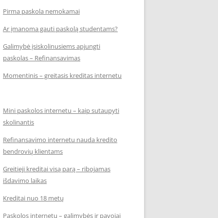
Pirma paskola nemokamai
Ar įmanoma gauti paskolą studentams?
Galimybė įsiskolinusiems apjungti
paskolas – Refinansavimas
Momentinis – greitasis kreditas internetu
Mini paskolos internetu – kaip sutaupyti
skolinantis
Refinansavimo internetu nauda kredito
bendrovių klientams
Greitieji kreditai visą parą – ribojamas
išdavimo laikas
Kreditai nuo 18 metų
Paskolos internetu – galimybės ir pavojai