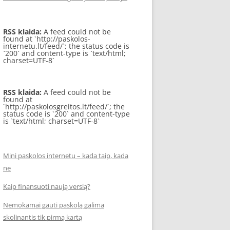
RSS klaida:
A feed could not be
found at `http://paskolos-
internetu.lt/feed/`; the status code is
`200` and content-type is `text/html;
charset=UTF-8`
RSS klaida:
A feed could not be
found at
`http://paskolosgreitos.lt/feed/`; the
status code is `200` and content-type
is `text/html; charset=UTF-8`
Mini paskolos internetu – kada taip, kada
ne
Kaip finansuoti naują verslą?
Nemokamai gauti paskolą galima
skolinantis tik pirmą kartą