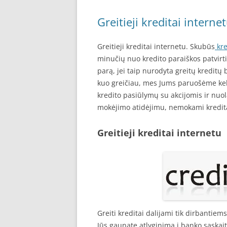
Greitieji kreditai interne
Greitieji kreditai internetu. Skubūs
kre
minučių nuo kredito paraiškos patvirti
parą, jei taip nurodyta greitų kreditų 
kuo greičiau, mes Jums paruošėme kele
kredito pasiūlymų su akcijomis ir nuo
mokėjimo atidėjimu, nemokami kreditai
Greitieji kreditai internetu
Greiti kreditai dalijami tik dirbantiem
Jūs gaunate atlyginimą į banko sąskaitą