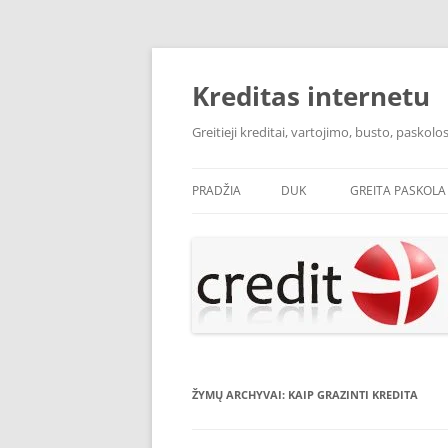
Pereiti
prie
turinio
Kreditas internetu
Greitieji kreditai, vartojimo, busto, pasko
PRADŽIA
DUK
GREITA PASKOLA
ŽYMŲ ARCHYVAI:
KAIP GRAZINTI KREDITA