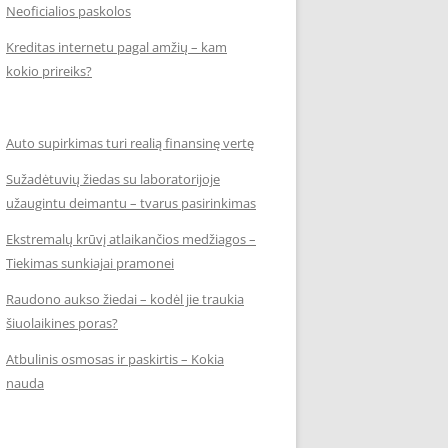
Neoficialios paskolos
Kreditas internetu pagal amžių – kam
kokio prireiks?
Auto supirkimas turi realią finansinę vertę
Sužadėtuvių žiedas su laboratorijoje
užaugintu deimantu – tvarus pasirinkimas
Ekstremalų krūvį atlaikančios medžiagos –
Tiekimas sunkiajai pramonei
Raudono aukso žiedai – kodėl jie traukia
šiuolaikines poras?
Atbulinis osmosas ir paskirtis – Kokia
nauda