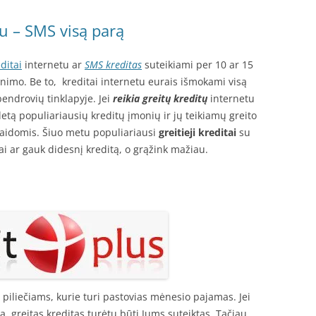
tu – SMS visą parą
ditai
internetu ar
SMS kreditas
suteikiami per 10 ar 15
nimo. Be to, kreditai internetu eurais išmokami visą
bendrovių tinklapyje. Jei
reikia greitų kreditų
internetu
tą populiariausių kreditų įmonių ir jų teikiamų greito
laidomis. Šiuo metu populiariausi
greitieji kreditai
su
 ar gauk didesnį kreditą, o grąžink mažiau.
s piliečiams, kurie turi pastovias mėnesio pajamas. Jei
, greitas kreditas turėtų būti Jums suteiktas. Tačiau,