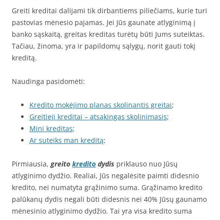
Greiti kreditai dalijami tik dirbantiems piliečiams, kurie turi
pastovias mėnesio pajamas. Jei Jūs gaunate atlyginimą į
banko sąskaitą, greitas kreditas turėtų būti Jums suteiktas.
Tačiau, žinoma, yra ir papildomų sąlygų, norit gauti tokį
kreditą.
Naudinga pasidomėti:
Kredito mokėjimo planas skolinantis greitai
;
Greitieji kreditai – atsakingas skolinimasis
;
Mini kreditas
;
Ar suteiks man kreditą
;
Pirmiausia,
greito
kredito
dydis
priklauso nuo Jūsų
atlyginimo dydžio. Realiai, Jūs negalėsite paimti didesnio
kredito, nei numatyta grąžinimo suma. Grąžinamo kredito
palūkanų dydis negali būti didesnis nei 40% Jūsų gaunamo
mėnesinio atlyginimo dydžio. Tai yra visa kredito suma