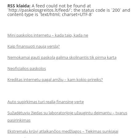
RSS klaida:
A feed could not be found at
`http://paskolosgreitos.lt/feed/`; the status code is `200` and
content-type is `text/html; charset=UTF-8`
Mini paskolos internetu – kada taip, kada ne
Kaip finansuoti naują verslą?
Nemokamai gauti paskolą galima skolinantis tik pirmą kartą
Neoficialios paskolos
Kreditas internetu pagal amžių – kam kokio prireiks?
Auto supirkimas turi realią finansinę vertę
Sužadėtuvių žiedas su laboratorijoje užaugintu deimantu – tvarus
pasirinkimas
Ekstremalų krūvį atlaikančios medžiagos – Tiekimas sunkiajai