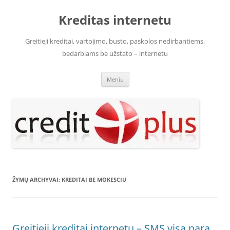
Pereiti
prie
Kreditas internetu
turinio
Greitieji kreditai, vartojimo, busto, paskolos nedirbantiems,
bedarbiams be užstato – internetu
Meniu
ŽYMŲ ARCHYVAI:
KREDITAI BE MOKESCIU
Greitieji kreditai internetu – SMS visą parą