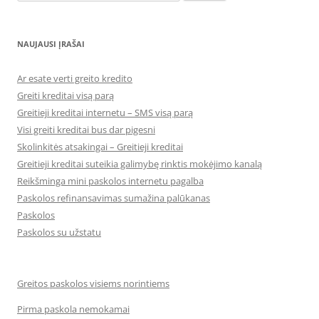
NAUJAUSI ĮRAŠAI
Ar esate verti greito kredito
Greiti kreditai visą parą
Greitieji kreditai internetu – SMS visą parą
Visi greiti kreditai bus dar pigesni
Skolinkitės atsakingai – Greitieji kreditai
Greitieji kreditai suteikia galimybę rinktis mokėjimo kanalą
Reikšminga mini paskolos internetu pagalba
Paskolos refinansavimas sumažina palūkanas
Paskolos
Paskolos su užstatu
Greitos paskolos visiems norintiems
Pirma paskola nemokamai