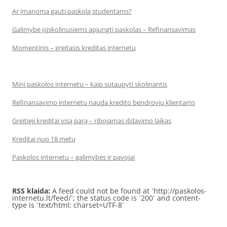
Ar įmanoma gauti paskolą studentams?
Galimybė įsiskolinusiems apjungti paskolas – Refinansavimas
Momentinis – greitasis kreditas internetu
Mini paskolos internetu – kaip sutaupyti skolinantis
Refinansavimo internetu nauda kredito bendrovių klientams
Greitieji kreditai visą parą – ribojamas išdavimo laikas
Kreditai nuo 18 metų
Paskolos internetu – galimybės ir pavojai
RSS klaida:
A feed could not be found at `http://paskolos-
internetu.lt/feed/`; the status code is `200` and content-
type is `text/html; charset=UTF-8`