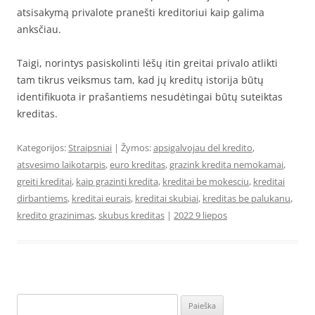
atsisakymą privalote pranešti kreditoriui kaip galima
anksčiau.
Taigi, norintys pasiskolinti lėšų itin greitai privalo atlikti
tam tikrus veiksmus tam, kad jų kreditų istorija būtų
identifikuota ir prašantiems nesudėtingai būtų suteiktas
kreditas.
Kategorijos:
Straipsniai
| Žymos:
apsigalvojau del kredito
,
atsvesimo laikotarpis
,
euro kreditas
,
grazink kredita nemokamai
,
greiti kreditai
,
kaip grazinti kredita
,
kreditai be mokesciu
,
kreditai
dirbantiems
,
kreditai eurais
,
kreditai skubiai
,
kreditas be palukanu
,
kredito grazinimas
,
skubus kreditas
|
2022 9 liepos
Ieškoti: