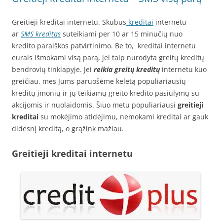
Greitieji kreditai internetu. Skubūs
kreditai
internetu
ar
SMS kreditas
suteikiami per 10 ar 15 minučių nuo
kredito paraiškos patvirtinimo. Be to, kreditai internetu
eurais išmokami visą parą, jei taip nurodyta greitų kreditų
bendrovių tinklapyje. Jei
reikia greitų kreditų
internetu kuo
greičiau, mes Jums paruošėme keletą populiariausių
kreditų įmonių ir jų teikiamų greito kredito pasiūlymų su
akcijomis ir nuolaidomis. Šiuo metu populiariausi
greitieji
kreditai
su mokėjimo atidėjimu, nemokami kreditai ar gauk
didesnį kreditą, o grąžink mažiau.
Greitieji kreditai internetu