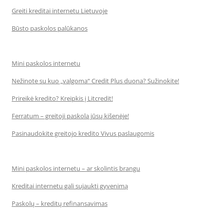
Greiti kreditai internetu Lietuvoje
Būsto paskolos palūkanos
Mini paskolos internetu
Nežinote su kuo „valgoma“ Credit Plus duona? Sužinokite!
Prireikė kredito? Kreipkis į Litcredit!
Ferratum – greitoji paskola jūsų kišenėje!
Pasinaudokite greitojo kredito Vivus paslaugomis
Mini paskolos internetu – ar skolintis brangu
Kreditai internetu gali sujaukti gyvenimą
Paskolų – kreditų refinansavimas