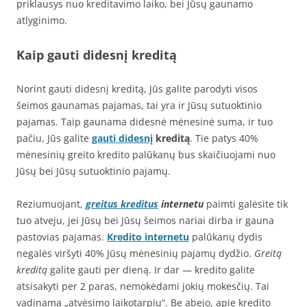
priklausys nuo kreditavimo laiko, bei Jūsų gaunamo
atlyginimo.
Kaip gauti didesnį kreditą
Norint gauti didesnį kreditą, Jūs galite parodyti visos
šeimos gaunamas pajamas, tai yra ir Jūsų sutuoktinio
pajamas. Taip gaunama didesnė mėnesinė suma, ir tuo
pačiu, Jūs galite
gauti didesnį
kreditą
. Tie patys 40%
mėnesinių greito kredito palūkanų bus skaičiuojami nuo
Jūsų bei Jūsų sutuoktinio pajamų.
Reziumuojant,
greitus kreditus
internetu
paimti galėsite tik
tuo atveju, jei Jūsų bei Jūsų šeimos nariai dirba ir gauna
pastovias pajamas.
Kredito internetu
palūkanų dydis
negalės viršyti 40% Jūsų mėnesinių pajamų dydžio.
Greitą
kreditą
galite gauti per dieną. Ir dar — kredito galite
atsisakyti per 2 paras, nemokėdami jokių mokesčių. Tai
vadinama „atvėsimo laikotarpiu“. Be abejo, apie kredito