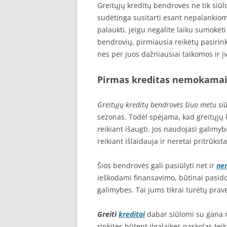
Greitųjų kreditų bendrovės ne tik siūl
sudėtinga susitarti esant nepalankioms s
palaukti, jeigu negalite laiku sumokėt
bendrovių, pirmiausia reikėtų pasirinkt
nes per juos dažniausiai taikomos ir įv
Pirmas kreditas nemokama
Greitųjų kreditų bendrovės šiuo metu si
sezonas. Todėl spėjama, kad greitųjų 
reikiant išaugti. Jos naudojasi galimy
reikiant išlaidauja ir neretai pritrūk
Šios bendrovės gali pasiūlyti net ir
ne
ieškodami finansavimo, būtinai pasido
galimybes. Tai jums tikrai turėtų prave
Greiti
kreditai
dabar siūlomi su gana m
rinkitės būtent ilgalaikes paskolas teik