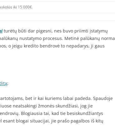
askolos iki 15 000€.
ai
turėtų būti dar pigesni, nes buvo priimti įstatymų
rių palūkanų nustatymo procesus. Metinė palūkanų norma
ribos, o jeigu kredito bendrovė to nepadarys, ji gaus
ditą
;
vartotojams, bet ir kai kuriems labai padeda. Spaudoje
riuose neatsakingi žmonės skundžiasi, jog jie
ndrovių. Blogiausia tai, kad tie besiskundžiantys
esant blogai situacijai, jie prašo pagalbos iš kitų