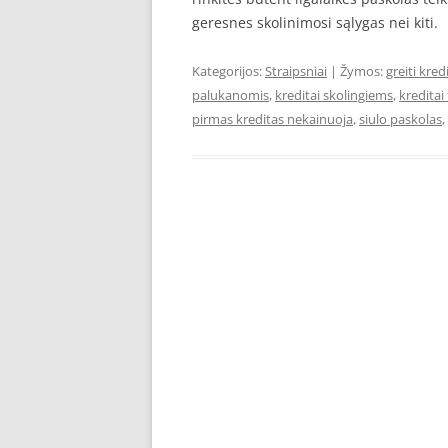
geresnes skolinimosi sąlygas nei kiti.
Kategorijos:
Straipsniai
| Žymos:
greiti kre
palukanomis
,
kreditai skolingiems
,
kreditai
pirmas kreditas nekainuoja
,
siulo paskolas
,