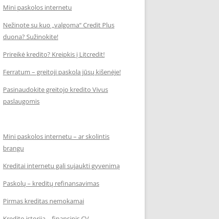
Mini paskolos internetu
Nežinote su kuo „valgoma“ Credit Plus
duona? Sužinokite!
Prireikė kredito? Kreipkis į Litcredit!
Ferratum – greitoji paskola jūsų kišenėje!
Pasinaudokite greitojo kredito Vivus
paslaugomis
Mini paskolos internetu – ar skolintis
brangu
Kreditai internetu gali sujaukti gyvenimą
Paskolų – kreditų refinansavimas
Pirmas kreditas nemokamai
Kredito istorija – finansinis CV