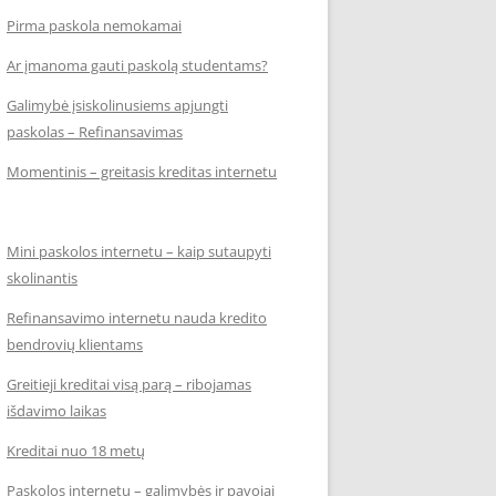
Pirma paskola nemokamai
Ar įmanoma gauti paskolą studentams?
Galimybė įsiskolinusiems apjungti
paskolas – Refinansavimas
Momentinis – greitasis kreditas internetu
Mini paskolos internetu – kaip sutaupyti
skolinantis
Refinansavimo internetu nauda kredito
bendrovių klientams
Greitieji kreditai visą parą – ribojamas
išdavimo laikas
Kreditai nuo 18 metų
Paskolos internetu – galimybės ir pavojai