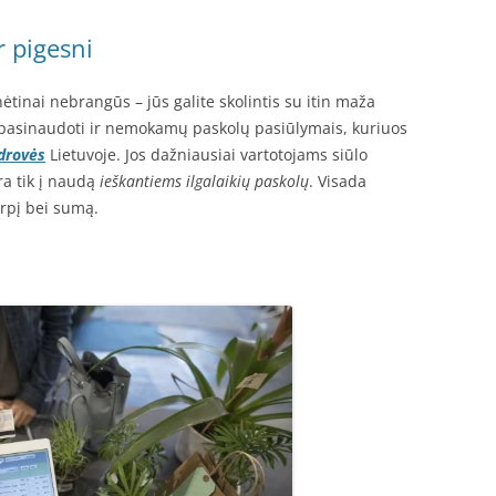
r pigesni
ėtinai nebrangūs – jūs galite skolintis su itin maža
i pasinaudoti ir nemokamų paskolų pasiūlymais, kuriuos
ndrovės
Lietuvoje. Jos dažniausiai vartotojams siūlo
yra tik į naudą
ieškantiems ilgalaikių paskolų
. Visada
rpį bei sumą.