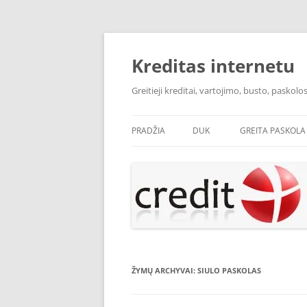
Pereiti
prie
turinio
Kreditas internetu
Greitieji kreditai, vartojimo, busto, pasko
PRADŽIA
DUK
GREITA PASKOLA
ŽYMŲ ARCHYVAI:
SIULO PASKOLAS