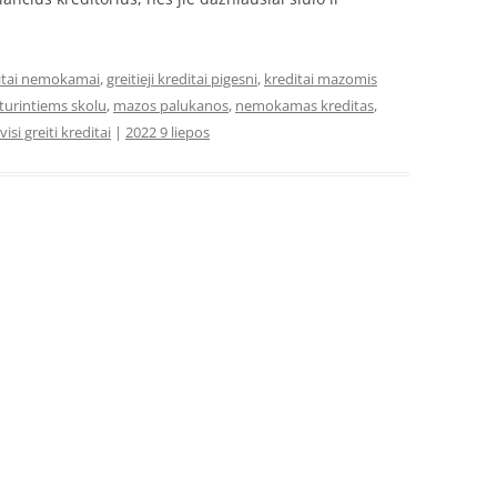
ditai nemokamai
,
greitieji kreditai pigesni
,
kreditai mazomis
 turintiems skolu
,
mazos palukanos
,
nemokamas kreditas
,
visi greiti kreditai
|
2022 9 liepos