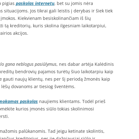
o pigias
paskolas internetu
, bet su jomis nėra
ituacijoms. Jos tikrai gali leistis į derybas ir šiek tiek
i įmokos. Kiekvienam besiskolinančiam iš šių
i tą kreditorių, kuris skolina ilgesniam laikotarpiui,
airios akcijos.
i
ūlo gana neblogus pasiūlymus
, nes dabar artėja Kalėdinis
kreditų bendrovių pajamos turėtų šiuo laikotarpiu kaip
be gauti naujų klientų, nes per šį periodą žmonės kaip
sta lėšų dovanoms ar tiesiog šventėms.
mokamas paskolas
naujiems klientams. Todėl prieš
mėkite kurios įmonės siūlo tokias skolinimosi
rsti.
ažomis palūkanomis. Tad jeigu ketinate skolintis,
iančius kreditorius, nes jie dažniausiai siūlo ir