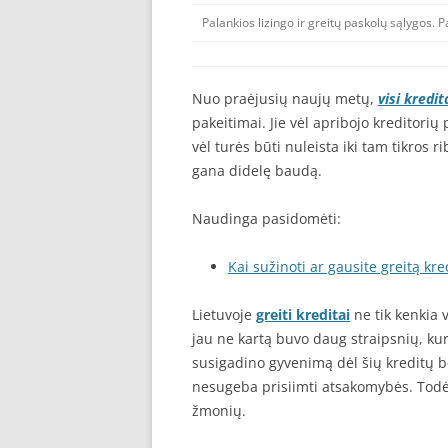
Palankios lizingo ir greitų paskolų sąlygos. P
Nuo praėjusių naujų metų,
visi kredit
pakeitimai. Jie vėl apribojo kredito
vėl turės būti nuleista iki tam tikros 
gana didelę baudą.
Naudinga pasidomėti:
Kai sužinoti ar gausite greitą kre
Lietuvoje
greiti kreditai
ne tik kenkia 
jau ne kartą buvo daug straipsnių, ku
susigadino gyvenimą dėl šių kreditų be
nesugeba prisiimti atsakomybės. Todėl 
žmonių.