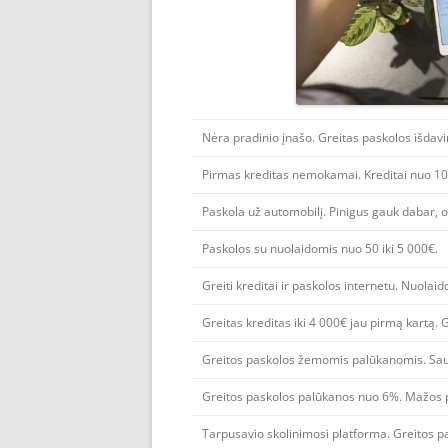
Nėra pradinio įnašo. Greitas paskolos išdavi
Pirmas kreditas nemokamai. Kreditai nuo 100
Paskola už automobilį. Pinigus gauk dabar, o 
Paskolos su nuolaidomis nuo 50 iki 5 000€.
Greiti kreditai ir paskolos internetu. Nuolai
Greitas kreditas iki 4 000€ jau pirmą kartą. 
Greitos paskolos žemomis palūkanomis. Saug
Greitos paskolos palūkanos nuo 6%. Mažos 
Tarpusavio skolinimosi platforma. Greitos pa