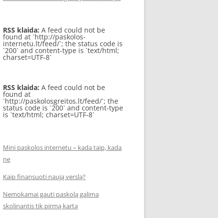
RSS klaida:
A feed could not be
found at `http://paskolos-
internetu.lt/feed/`; the status code is
`200` and content-type is `text/html;
charset=UTF-8`
RSS klaida:
A feed could not be
found at
`http://paskolosgreitos.lt/feed/`; the
status code is `200` and content-type
is `text/html; charset=UTF-8`
Mini paskolos internetu – kada taip, kada
ne
Kaip finansuoti naują verslą?
Nemokamai gauti paskolą galima
skolinantis tik pirmą kartą