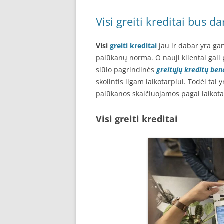
Visi greiti kreditai bus da
Visi
greiti kreditai
jau ir dabar yra gan
palūkanų norma. O nauji klientai gal
siūlo pagrindinės
greitųjų kreditų be
skolintis ilgam laikotarpiui. Todėl tai 
palūkanos skaičiuojamos pagal laikota
Visi greiti kreditai