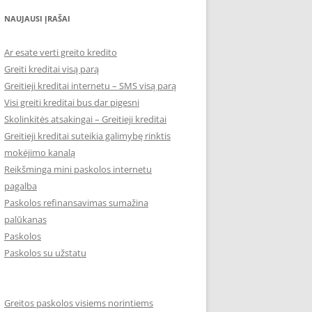
NAUJAUSI ĮRAŠAI
Ar esate verti greito kredito
Greiti kreditai visą parą
Greitieji kreditai internetu – SMS visą parą
Visi greiti kreditai bus dar pigesni
Skolinkitės atsakingai – Greitieji kreditai
Greitieji kreditai suteikia galimybę rinktis
mokėjimo kanalą
Reikšminga mini paskolos internetu
pagalba
Paskolos refinansavimas sumažina
palūkanas
Paskolos
Paskolos su užstatu
Greitos paskolos visiems norintiems