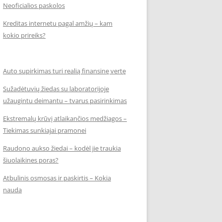
Neoficialios paskolos
Kreditas internetu pagal amžių – kam
kokio prireiks?
Auto supirkimas turi realią finansinę vertę
Sužadėtuvių žiedas su laboratorijoje
užaugintu deimantu – tvarus pasirinkimas
Ekstremalų krūvį atlaikančios medžiagos –
Tiekimas sunkiajai pramonei
Raudono aukso žiedai – kodėl jie traukia
šiuolaikines poras?
Atbulinis osmosas ir paskirtis – Kokia
nauda